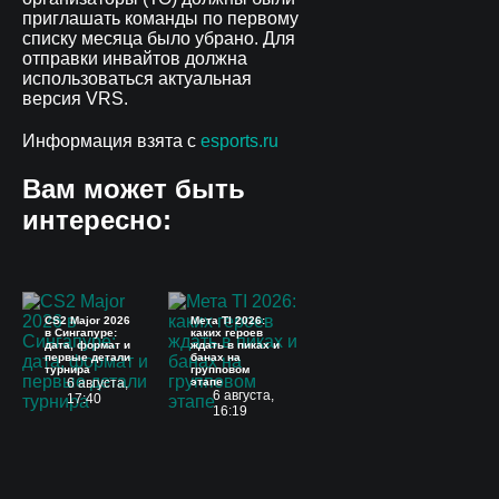
приглашать команды по первому
списку месяца было убрано. Для
отправки инвайтов должна
использоваться актуальная
версия VRS.
Информация взята с
esports.ru
Вам может быть
интересно:
CS2 Major 2026
Мета TI 2026:
в Сингапуре:
каких героев
дата, формат и
ждать в пиках и
первые детали
банах на
турнира
групповом
6 августа,
этапе
6 августа,
17:40
16:19