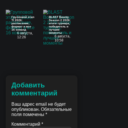
Групповой этап
BLAST Bounty
TI 2026:
Season 2 2026:
расписание,
итоги турнира,
формат и все
победитель и
16 команд
лучшие
6 августа,
моменты
6 августа,
12:26
10:58
Добавить
комментарий
Ваш адрес email не будет
опубликован.
Обязательные
поля помечены
*
Комментарий
*