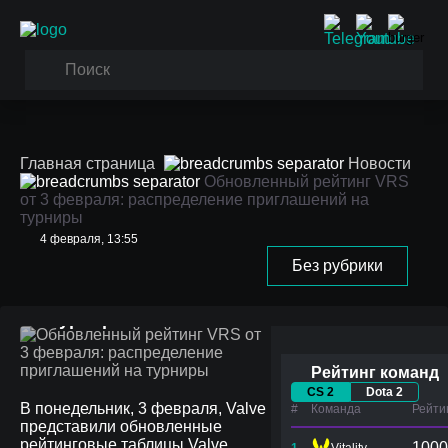
Главная страница
Новости
Обновленный рейтинг VRS
от 3 февраля: распределение приглашений на
турниры
Обновленный рейтинг
4 февраля, 13:55
VRS от 3 февраля:
Без рубрики
распределение
приглашений на
турниры
Рейтинг команд
CS 2
Dota 2
В понедельник, 3 февраля, Valve
#
Команда
Рейти
представили обновленные
рейтинговые таблицы Valve
1000