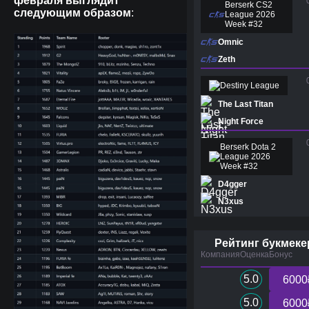
февраля выглядит
Berserk CS2
следующим образом
:
League 2026
Week #32
Omnic
Zeth
Destiny League
The Last Titan
Night Force
Berserk Dota 2
League 2026
Week #32
D4gger
N3xus
Рейтинг букмеке
Компания
Оценка
Бонус
5.0
6000
5.0
6000