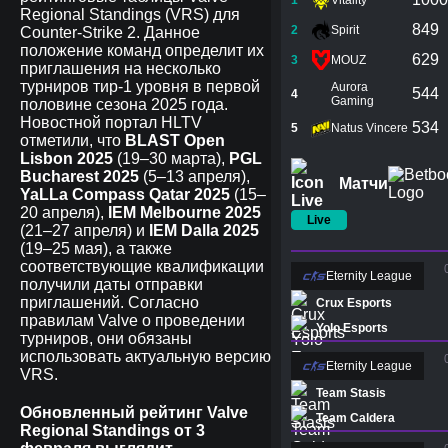
1
Vitality
Regional Standings (VRS) для
849
2
Spirit
Counter-Strike 2. Данное
положение команд определит их
629
3
MOUZ
приглашения на несколько
турниров тир-1 уровня в первой
Aurora
544
4
Gaming
половине сезона 2025 года.
Новостной портал HLTV
534
5
Natus Vincere
отметили, что
BLAST Open
Lisbon
2025
(19–30 марта),
PGL
Bucharest
2025
(5–13 апреля),
Матчи
YaLLa Compass Qatar
2025
(15–
20 апреля),
IEM Melbourne
2025
Live
(21–27 апреля) и
IEM Dalla 2025
(19–25 мая), а также
соответствующие квалификации
Eternity League
получили даты отправки
приглашений. Согласно
Crux Esports
правилам Valve о проведении
Yolo Esports
турниров, они обязаны
использовать актуальную версию
Eternity League
VRS.
Team Stasis
Обновленный рейтинг Valve
Team Caldera
Regional Standings от 3