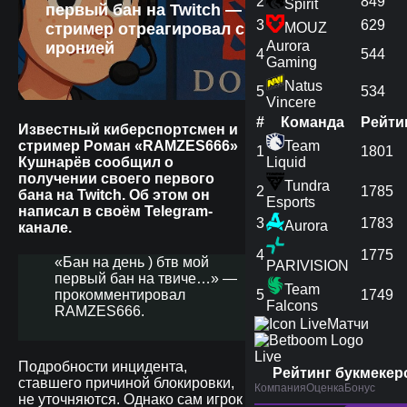
2
849
Spirit
первый бан на Twitch —
3
629
стример отреагировал с
MOUZ
Aurora
иронией
4
544
Gaming
Natus
5
534
Vincere
#
Команда
Рейти
Известный киберспортсмен и
стример Роман «RAMZES666»
Team
1
1801
Кушнарёв сообщил о
Liquid
получении своего первого
Tundra
2
1785
бана на Twitch. Об этом он
Esports
написал в своём Telegram-
3
1783
Aurora
канале.
4
1775
«Бан на день ) бтв мой
PARIVISION
первый бан на твиче…» —
Team
прокомментировал
5
1749
Falcons
RAMZES666.
Матчи
Live
Подробности инцидента,
Рейтинг букмекер
ставшего причиной блокировки,
Компания
Оценка
Бонус
не уточняются. Однако сам игрок