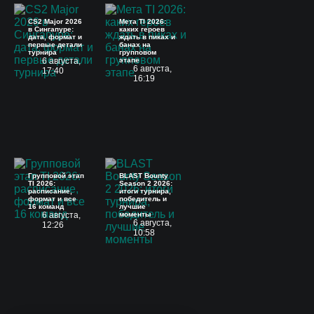
CS2 Major 2026
Мета TI 2026:
в Сингапуре:
каких героев
дата, формат и
ждать в пиках и
первые детали
банах на
турнира
групповом
6 августа,
этапе
6 августа,
17:40
16:19
Групповой этап
BLAST Bounty
TI 2026:
Season 2 2026:
расписание,
итоги турнира,
формат и все
победитель и
16 команд
лучшие
6 августа,
моменты
6 августа,
12:26
10:58