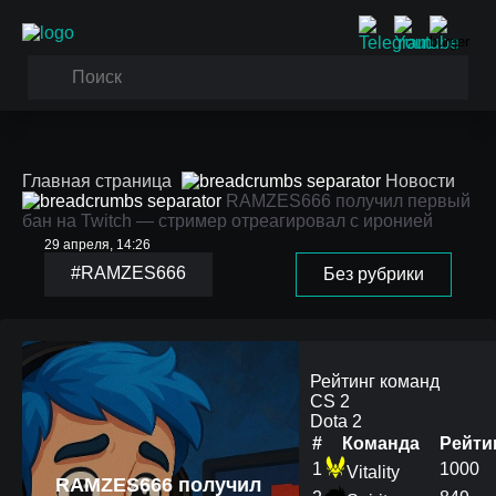
Главная страница
Новости
RAMZES666 получил первый
бан на Twitch — стример отреагировал с иронией
29 апреля, 14:26
#RAMZES666
Без рубрики
Рейтинг команд
CS 2
Dota 2
#
Команда
Рейти
1
1000
Vitality
RAMZES666 получил