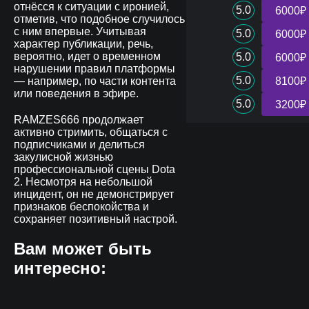
отнёсся к ситуации с иронией,
5.0
6000₽
отметив, что подобное случилось
с ним впервые. Учитывая
5.0
6000₽
характер публикации, речь,
вероятно, идет о временном
5.0
6000₽
нарушении правил платформы
5.0
— например, по части контента
8100₽
или поведения в эфире.
5.0
3200₽
RAMZES666 продолжает
активно стримить, общаться с
подписчиками и делиться
закулисной жизнью
профессиональной сцены Dota
2. Несмотря на небольшой
инцидент, он не демонстрирует
признаков беспокойства и
сохраняет позитивный настрой.
Вам может быть
интересно: