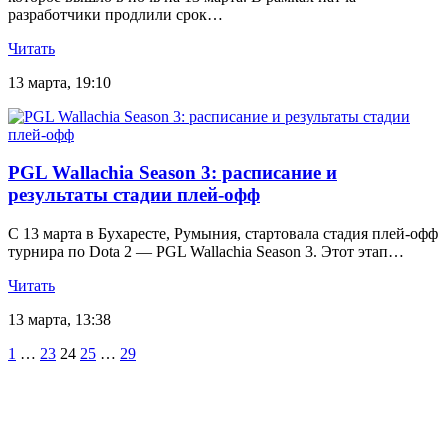
разработчики продлили срок…
Читать
13 марта, 19:10
PGL Wallachia Season 3: расписание и
результаты стадии плей-офф
С 13 марта в Бухаресте, Румыния, стартовала стадия плей-офф
турнира по Dota 2 — PGL Wallachia Season 3. Этот этап…
Читать
13 марта, 13:38
Пагинация
1
…
23
24
25
…
29
записей