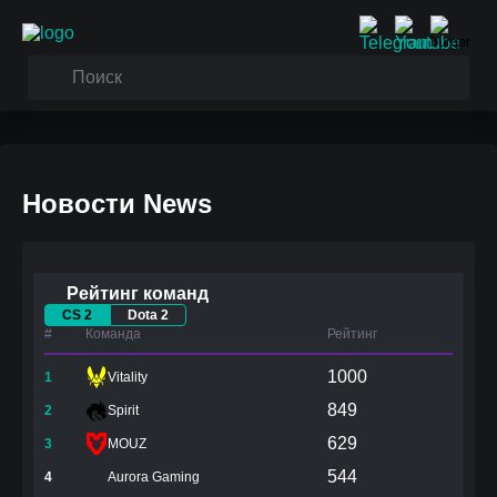
Новости News
Рейтинг команд
CS 2
Dota 2
#
Команда
Рейтинг
1000
1
Vitality
849
2
Spirit
629
3
MOUZ
544
4
Aurora Gaming