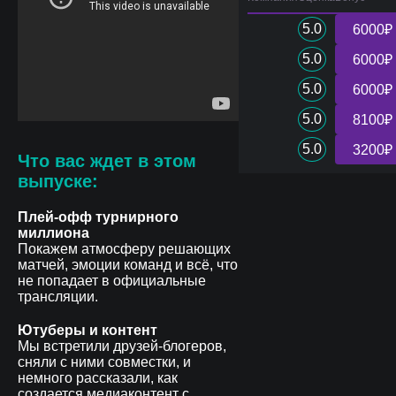
5.0
6000₽
5.0
6000₽
5.0
6000₽
5.0
8100₽
5.0
3200₽
Что вас ждет в этом
выпуске:
Плей-офф турнирного
миллиона
Покажем атмосферу решающих
матчей, эмоции команд и всё, что
не попадает в официальные
трансляции.
Ютуберы и контент
Мы встретили друзей-блогеров,
сняли с ними совместки, и
немного рассказали, как
создается медиаконтент с