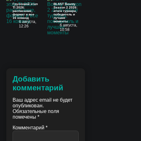
Групповой этап
BLAST Bounty
TI 2026:
Season 2 2026:
расписание,
итоги турнира,
формат и все
победитель и
16 команд
лучшие
6 августа,
моменты
6 августа,
12:26
10:58
Добавить
комментарий
Ваш адрес email не будет
опубликован.
Обязательные поля
помечены
*
Комментарий
*