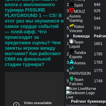
влога
с миллионного
2
849
Spirit
турнира
FISSURE
3
629
MOUZ
PLAYGROUND 1 — CS
! В
Aurora
4
544
этот раз мы окунаемся в
Gaming
самое сердце событий
Natus
5
534
Vincere
—
плей-офф
. Что
#
Команда
Рейти
происходит за
пределами сцены? Чем
Team
1
1801
Liquid
заняты игроки между
Tundra
матчами? Как работают
2
1785
Esports
СМИ на финальной
3
1783
Aurora
стадии турнира?
4
1775
PARIVISION
Team
5
1749
Falcons
Матчи
Live
Рейтинг букмекер
Компания
Оценка
Бонус