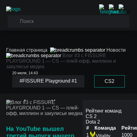
Главная страница
Новости
Влог #3 с FISSURE
PLAYGROUND 1 — CS — плей-офф, миллион и
закулисье медиа
20 июля, 14:43
Влог #3 с FISSURE
#FISSURE Playground #1
CS2
PLAYGROUND 1 — CS —
плей-офф, миллион и
закулисье медиа
Рейтинг команд
CS 2
Dota 2
На YouTube вышел
#
Команда
Рейти
третий выпуск нашего
1
1000
Vitality