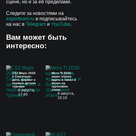
сцене, но и за её пределами.
Следите за новостями на
esporteam.ru
и подписывайтесь
на нас в
Telegram
и
YouTube
.
Вам может быть
интересно:
CS2 Major 2026
Мета TI 2026:
в Сингапуре:
каких героев
дата, формат и
ждать в пиках и
первые детали
банах на
турнира
групповом
6 августа,
этапе
6 августа,
17:40
16:19