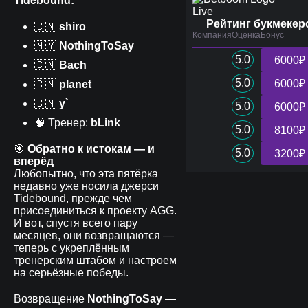
Tidebound:
Live
Рейтинг букмекер
🇨🇳
shiro
Компания
Оценка
Бонус
🇲🇾
NothingToSay
5.0
6000₽
🇨🇳
Bach
5.0
6000₽
🇨🇳
planet
🇨🇳
y`
5.0
6000₽
🧠 Тренер:
bLink
5.0
8100₽
🎯
Обратно к истокам — и
5.0
3200₽
вперёд
Любопытно, что эта пятёрка
недавно уже носила джерси
Tidebound, прежде чем
присоединиться к проекту AGG.
И вот, спустя всего пару
месяцев, они возвращаются —
теперь с укреплённым
тренерским штабом и настроем
на серьёзные победы.
Возвращение
NothingToSay
—