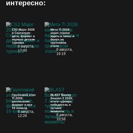
интересно:
CS2 Major 2026
Мета TI 2026:
в Сингапуре:
каких героев
дата, формат и
ждать в пиках и
первые детали
банах на
турнира
групповом
6 августа,
этапе
6 августа,
17:40
16:19
Групповой этап
BLAST Bounty
TI 2026:
Season 2 2026:
расписание,
итоги турнира,
формат и все
победитель и
16 команд
лучшие
6 августа,
моменты
6 августа,
12:26
10:58