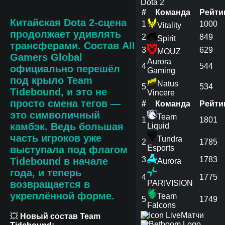
Dota 2
#
Команда
Рейти
Китайская Dota 2-сцена
1
1000
Vitality
продолжает удивлять
2
849
Spirit
трансферами. Состав All
3
629
MOUZ
Gamers Global
Aurora
4
544
официально перешёл
Gaming
под крыло Team
Natus
5
534
Tidebound, и это не
Vincere
просто смена тегов —
#
Команда
Рейти
это символичный
Team
1
1801
камбэк. Ведь большая
Liquid
часть игроков уже
Tundra
2
1785
Esports
выступала под флагом
3
1783
Tidebound в начале
Aurora
года, и теперь
4
1775
возвращается в
PARIVISION
укреплённой форме.
Team
5
1749
Falcons
Матчи
💥
Новый состав Team