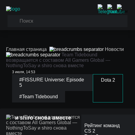
Главная страница
Новости
Team Tidebound
возвращается с составом All Gamers Global —
NothingToSay и shiro снова вместе
3 июля, 14:53
#FISSURE Universe: Episode
Dota 2
5
Team Tidebound
#Team Tidebound
возвращается с
составом All Gamers
Global — NothingToSay
и shiro снова вместе
Рейтинг команд
CS 2