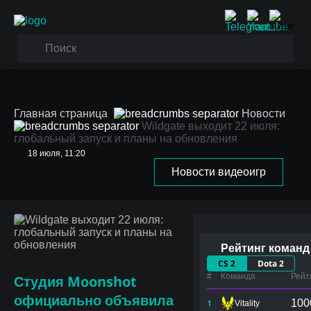
Главная страница
Новости
Wildgate выходит 22 июля:
глобальный запуск и планы на обновления
18 июля, 11:20
Wildgate выходит 22
Новости видеоигр
июля: глобальный
запуск и планы на
обновления
Рейтинг команд
CS 2
Dota 2
#
Команда
Рейт
Студия
Moonshot
официально объявила
1
100
Vitality