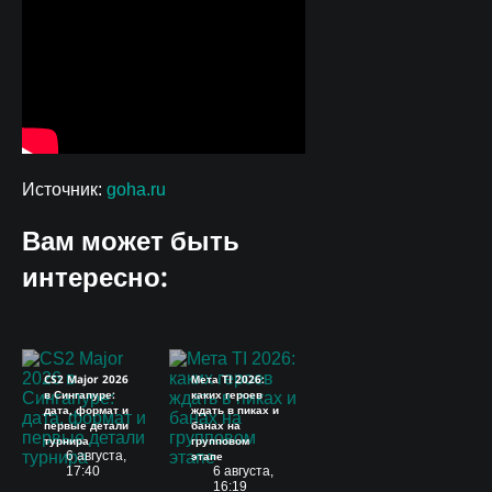
Источник:
goha.ru
Вам может быть
интересно:
CS2 Major 2026
Мета TI 2026:
в Сингапуре:
каких героев
дата, формат и
ждать в пиках и
первые детали
банах на
турнира
групповом
6 августа,
этапе
17:40
6 августа,
16:19