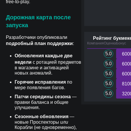
free-to-play.
Дорожная карта после
запуска
Разработчики опубликовали
Рейтинг букмек
подробный план поддержки
:
Компания
Оценка
Бонус
5.0
600
Обновления каждые две
недели
с ротацией предметов
5.0
600
в магазине и активацией
новых аномалий.
5.0
600
Горячие исправления
по
5.0
810
мере появления багов.
5.0
320
Патчи середины сезона
—
правки баланса и общие
улучшения.
Сезонные обновления
—
новые Проспекторы
или
Корабли (не одновременно),