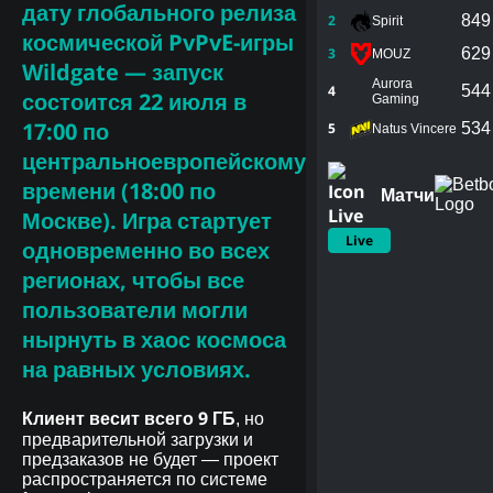
дату
глобального релиза
2
849
Spirit
космической PvPvE-игры
3
629
MOUZ
Wildgate
— запуск
Aurora
4
544
состоится
22 июля в
Gaming
17:00 по
5
534
Natus Vincere
центральноевропейскому
времени
(18:00 по
Матчи
Москве). Игра стартует
Live
одновременно во всех
регионах
, чтобы все
пользователи могли
нырнуть в хаос космоса
на равных условиях.
Клиент весит всего 9 ГБ
, но
предварительной загрузки и
предзаказов не будет — проект
распространяется по системе