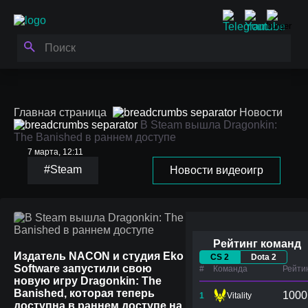
Главная страница
Новости
В Steam вышла Dragonkin:
The Banished в раннем доступе
7 марта, 12:11
В Steam вышла
#Steam
Новости видеоигр
Dragonkin: The Banished
в раннем доступе
Рейтинг команд
Издатель NACON и студия Eko
CS 2
Dota 2
Software запустили свою
#
Команда
Рейти
новую игру Dragonkin: The
Banished, которая теперь
1000
1
Vitality
доступна в раннем доступе на