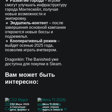
🔹
Развитие города
– игроки
смогут улучшать инфраструктуру
города Монтескейл, получая
новые возможности и
экипировку.
🔹
Эндшпиль-контент
– после
завершения основной кампании
откроются новые боссы и
подземелья.
🔹
Кооперативный режим
–
выйдет осенью 2025 года,
позволив играть вчетвером.
Dragonkin: The Banished уже
доступна для покупки в Steam.
Вам может быть
интересно:
CS2 Major 2026
Мета TI 2026:
в Сингапуре:
каких героев
дата, формат и
ждать в пиках и