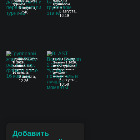
первые детали
банах на
турнира
групповом
6 августа,
этапе
6 августа,
17:40
16:19
Групповой этап
BLAST Bounty
TI 2026:
Season 2 2026:
расписание,
итоги турнира,
формат и все
победитель и
16 команд
лучшие
6 августа,
моменты
6 августа,
12:26
10:58
Добавить