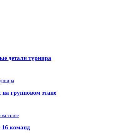
вые детали турнира
х на групповом этапе
е 16 команд