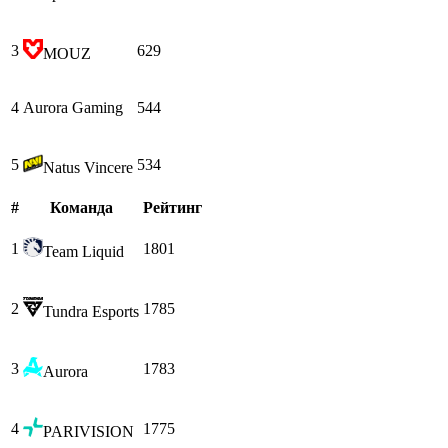
3
629
MOUZ
4
Aurora Gaming
544
5
534
Natus Vincere
#
Команда
Рейтинг
1
1801
Team Liquid
2
1785
Tundra Esports
3
1783
Aurora
4
1775
PARIVISION