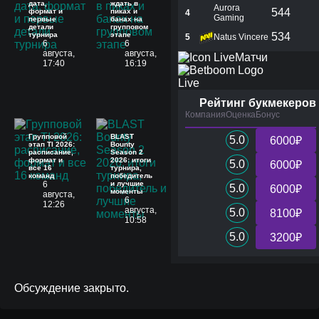
дата,
ждать в
Aurora
544
формат и
пиках и
4
Gaming
первые
банах на
детали
групповом
турнира
этапе
534
5
Natus Vincere
6
6
августа,
августа,
Матчи
17:40
16:19
Live
Рейтинг букмекеров
Компания
Оценка
Бонус
Групповой
BLAST
5.0
6000₽
этап TI 2026:
Bounty
расписание,
Season 2
формат и
2026: итоги
5.0
6000₽
все 16
турнира,
команд
победитель
6
и лучшие
5.0
6000₽
моменты
августа,
6
12:26
августа,
5.0
8100₽
10:58
5.0
3200₽
Обсуждение закрыто.