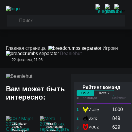
Главная страница
Игроки
Beaniehut
22 февраля, 21:08
Beaniehut
Вам может быть
Рейтинг команд
CS 2
Dota 2
интересно:
#
Команда
Рейтинг
1000
1
Vitality
849
2
Spirit
CS2 Major
Мета TI
629
2026 в
2026: каких
3
MOUZ
Сингапуре:
героев