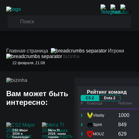
Главная страница
Игроки
bizinha
22 февраля, 21:08
bizinha
Вам может быть
Рейтинг команд
CS 2
Dota 2
интересно:
#
Команда
Рейтинг
1000
1
Vitality
849
2
Spirit
CS2 Major
Мета TI
629
2026 в
2026: каких
3
MOUZ
Сингапуре:
героев