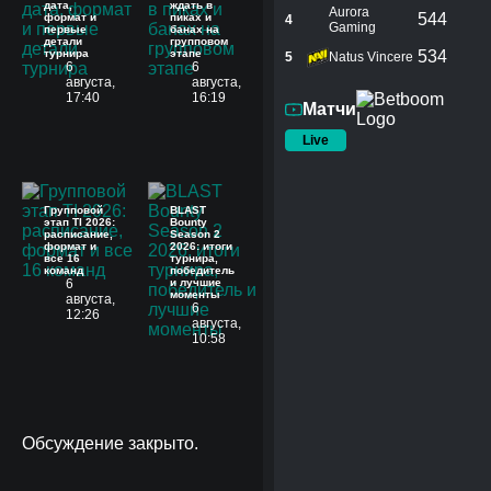
дата,
ждать в
Aurora
544
формат и
пиках и
4
Gaming
первые
банах на
детали
групповом
турнира
этапе
534
5
Natus Vincere
6
6
августа,
августа,
17:40
16:19
Матчи
Live
Групповой
BLAST
этап TI 2026:
Bounty
расписание,
Season 2
формат и
2026: итоги
все 16
турнира,
команд
победитель
6
и лучшие
моменты
августа,
6
12:26
августа,
10:58
Обсуждение закрыто.