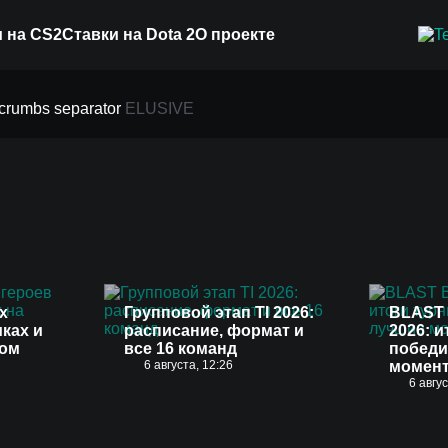
 на CS2
Ставки на Dota 2
О проекте
ELUSIVE
х
Групповой этап TI 2026:
BLAST 
иках и
расписание, формат и
2026: и
вом
все 16 команд
победи
6 августа, 12:26
момен
6 авгу