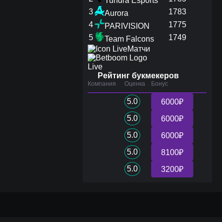
Tundra Esports
3
1783
Aurora
4
1775
PARIVISION
5
1749
Team Falcons
Матчи
Live
Рейтинг букмекеров
Компания
Оценка
Бонус
5.0
6000₽
5.0
6000₽
5.0
6000₽
5.0
8100₽
5.0
3200₽