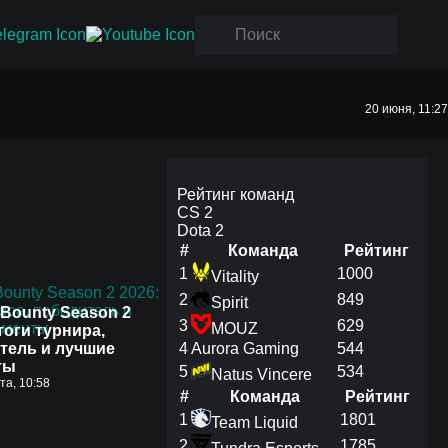
20 июня, 11:27
Рейтинг команд
CS 2
Dota 2
#
Команда
Рейтинг
1
1000
Vitality
2
849
Spirit
Bounty Season 2
3
629
MOUZ
тоги турнира,
тель и лучшие
4
Aurora Gaming
544
ты
5
534
Natus Vincere
ста, 10:58
#
Команда
Рейтинг
1
1801
Team Liquid
2
1785