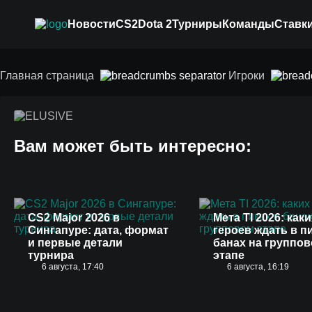
Новости
CS2
Dota 2
Турниры
Команды
Ставки
ELUSIVE
Главная страница
Игроки
Вам может быть интересно:
CS2 Major 2026 в
Мета TI 2026: каки
Сингапуре: дата, формат
героев ждать в п
и первые детали
банах на группо
турнира
этапе
6 августа, 17:40
6 августа, 16:19