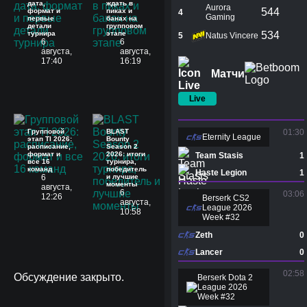
дата,
ждать в
Aurora
544
формат и
пиках и
4
Gaming
первые
банах на
детали
групповом
турнира
этапе
534
5
Natus Vincere
6
6
августа,
августа,
17:40
16:19
Матчи
Live
Групповой
BLAST
01:30
Eternity League
этап TI 2026:
Bounty
расписание,
Season 2
формат и
2026: итоги
Team Stasis
1
все 16
турнира,
команд
победитель
Haste Legion
1
6
и лучшие
моменты
августа,
6
03:06
12:26
Berserk CS2
августа,
League 2026
10:58
Week #32
Zeth
0
Lancer
0
02:58
Обсуждение закрыто.
Berserk Dota 2
League 2026
Week #32