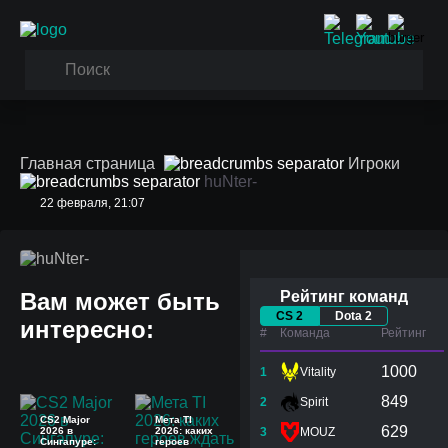
Главная страница
Игроки
huNter-
22 февраля, 21:07
huNter-
Вам может быть
Рейтинг команд
CS 2
Dota 2
интересно:
#
Команда
Рейтинг
1000
1
Vitality
849
2
Spirit
CS2 Major
Мета TI
629
2026 в
2026: каких
3
MOUZ
Сингапуре:
героев