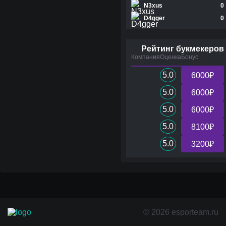
N3xus
0
D4gger
0
Рейтинг букмекеров
Компания
Оценка
Бонус
5.0
6000₽
5.0
6000₽
5.0
6000₽
5.0
8100₽
5.0
3200₽
© 2026 esporteam.ru