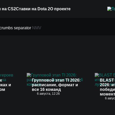
 на CS2
Ставки на Dota 2
О проекте
NMV
х
Групповой этап TI 2026:
BLAST 
иках и
расписание, формат и
2026: и
вом
все 16 команд
победи
6 августа, 12:26
момен
6 авгу