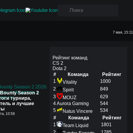
7 мая, 15:11
Рейтинг команд
CS 2
Dota 2
#
Команда
Рейтинг
1
1000
Vitality
2
849
Spirit
Bounty Season 2
3
629
MOUZ
тоги турнира,
тель и лучшие
4
Aurora Gaming
544
ты
5
534
Natus Vincere
ста, 10:58
#
Команда
Рейтинг
1
1801
Team Liquid
2
1785