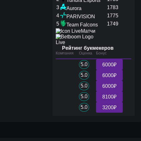
Tundra Esports
3
1783
Aurora
4
1775
PARIVISION
5
1749
Team Falcons
Матчи
Live
Рейтинг букмекеров
Компания
Оценка
Бонус
5.0
6000₽
5.0
6000₽
5.0
6000₽
5.0
8100₽
5.0
3200₽