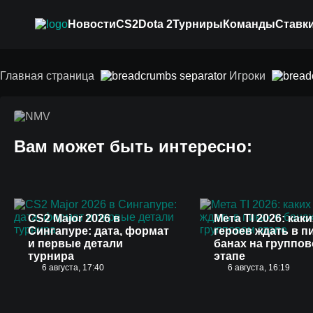
Новости
CS2
Dota 2
Турниры
Команды
Ставки
NMV
Главная страница
Игроки
Вам может быть интересно:
CS2 Major 2026 в
Мета TI 2026: каки
Сингапуре: дата, формат
героев ждать в п
и первые детали
банах на группо
турнира
этапе
6 августа, 17:40
6 августа, 16:19