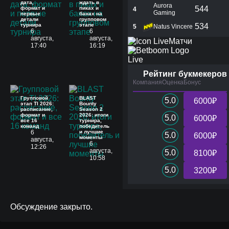
дата,
ждать в
Aurora
544
формат и
пиках и
4
Gaming
первые
банах на
детали
групповом
турнира
этапе
534
5
Natus Vincere
6
6
августа,
августа,
Матчи
17:40
16:19
Live
Рейтинг букмекеров
Компания
Оценка
Бонус
Групповой
BLAST
5.0
6000₽
этап TI 2026:
Bounty
расписание,
Season 2
формат и
2026: итоги
5.0
6000₽
все 16
турнира,
команд
победитель
6
и лучшие
5.0
6000₽
моменты
августа,
6
12:26
августа,
5.0
8100₽
10:58
5.0
3200₽
Обсуждение закрыто.