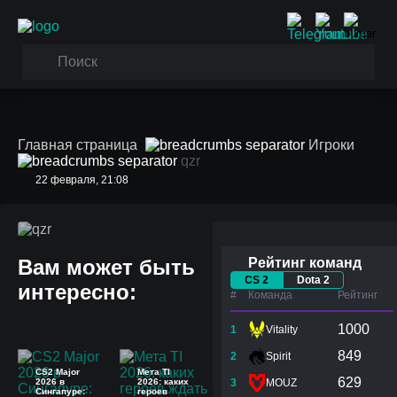
Главная страница
Игроки
qzr
22 февраля, 21:08
qzr
Вам может быть
Рейтинг команд
CS 2
Dota 2
интересно:
#
Команда
Рейтинг
1000
1
Vitality
849
2
Spirit
CS2 Major
Мета TI
629
2026 в
2026: каких
3
MOUZ
Сингапуре:
героев