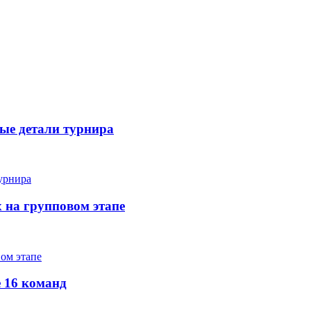
вые детали турнира
х на групповом этапе
е 16 команд