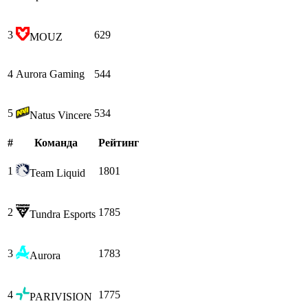
3
629
MOUZ
4
Aurora Gaming
544
5
534
Natus Vincere
#
Команда
Рейтинг
1
1801
Team Liquid
2
1785
Tundra Esports
3
1783
Aurora
4
1775
PARIVISION