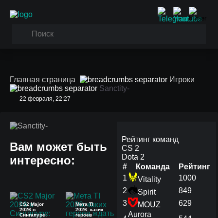
Главная страница
Игроки
Sanctity-
22 февраля, 22:27
Sanctity-
Рейтинг команд
Вам может быть
CS 2
Dota 2
интересно:
#
Команда
Рейтинг
1
1000
Vitality
2
849
Spirit
3
629
MOUZ
CS2 Major
Мета TI
2026 в
2026: каких
Aurora
Сингапуре:
героев