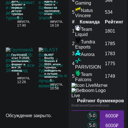
4
544
дата,
ждать в
Gaming
формат и
пиках и
первые
банах на
Natus
детали
групповом
5
534
турнира
этапе
Vincere
6
6
августа,
августа,
#
Команда
Рейтинг
17:40
16:19
Team
1
1801
Liquid
Tundra
2
1785
Esports
3
1783
Aurora
Групповой
BLAST
этап TI 2026:
Bounty
расписание,
Season 2
4
1775
формат и
2026: итоги
PARIVISION
все 16
турнира,
команд
победитель
6
и лучшие
Team
5
1749
моменты
августа,
Falcons
6
12:26
августа,
Матчи
10:58
Live
Рейтинг букмекеров
Компания
Оценка
Бонус
Обсуждение закрыто.
5.0
6000₽
5.0
6000₽