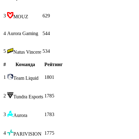
3
629
MOUZ
4
Aurora Gaming
544
5
534
Natus Vincere
#
Команда
Рейтинг
1
1801
Team Liquid
2
1785
Tundra Esports
3
1783
Aurora
4
1775
PARIVISION