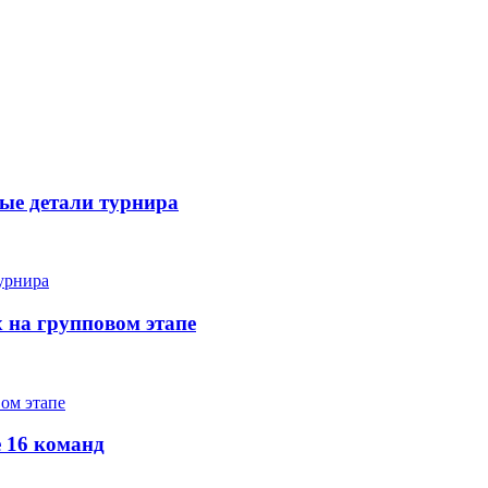
вые детали турнира
х на групповом этапе
е 16 команд