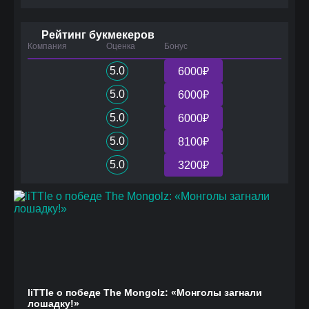
Рейтинг букмекеров
Компания
Оценка
Бонус
5.0
6000₽
5.0
6000₽
5.0
6000₽
5.0
8100₽
5.0
3200₽
liTTle о победе The Mongolz: «Монголы загнали
лошадку!»