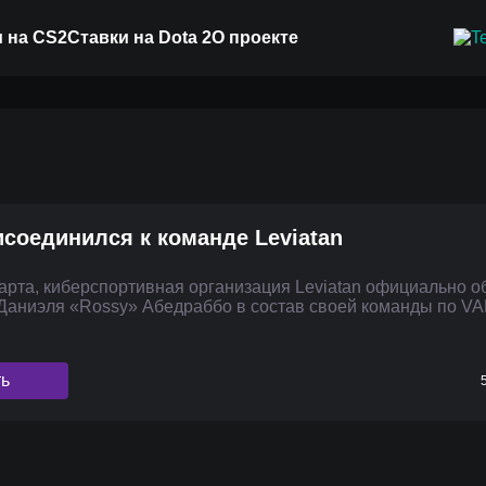
 на CS2
Ставки на Dota 2
О проекте
исоединился к команде Leviatan
марта, киберспортивная организация Leviatan официально о
Даниэля «Rossy» Абедраббо в состав своей команды по V
ть