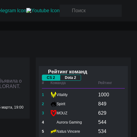
Рейтинг команд
CS 2
Dota 2
бъявила о
#
Команда
Рейтинг
ALORANT.
1000
1
Vitality
849
2
Spirit
5 марта, 19:00
629
3
MOUZ
544
4
Aurora Gaming
534
5
Natus Vincere