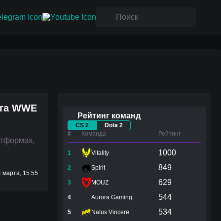
нга WWE
Рейтинг команд
CS 2
Dota 2
#
Команда
Рейтинг
атформах,
1000
1
Vitality
849
2
Spirit
 марта, 15:55
629
3
MOUZ
544
4
Aurora Gaming
534
5
Natus Vincere