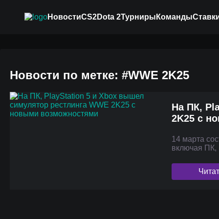
Новости
CS2
Dota 2
Турниры
Команды
Ставки
Новости по метке: #WWE 2K25
На ПК, P
2K25 с н
14 марта со
включая ПК, 
Чита