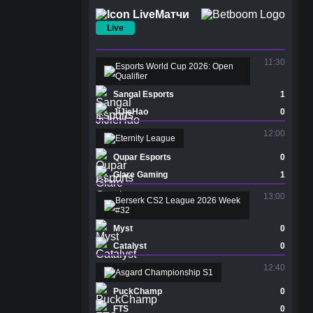
Матчи
Live
11:30
Esports World Cup 2026: Open
Qualifier
Sangal Esports
1
JiJieHao
0
12:00
Eternity League
Qupar Esports
0
Glare Gaming
1
13:00
Berserk CS2 League 2026 Week
#32
Myst
0
Catalyst
0
12:40
Asgard Championship S1
PuckChamp
0
FTS
0