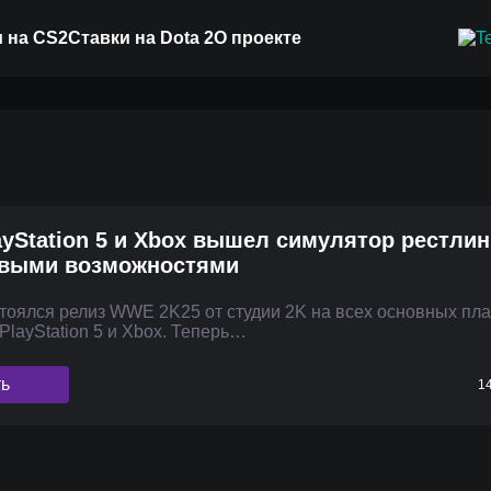
 на CS2
Ставки на Dota 2
О проекте
layStation 5 и Xbox вышел симулятор рестли
овыми возможностями
стоялся релиз WWE 2K25 от студии 2K на всех основных пл
PlayStation 5 и Xbox. Теперь…
ть
14