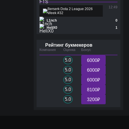
12:49
Berserk Dota 2 League 2026
Week #32
L1nch
0
HeliX0
1
Рейтинг букмекеров
Компания
Оценка
Бонус
5.0
6000₽
5.0
6000₽
5.0
6000₽
5.0
8100₽
5.0
3200₽