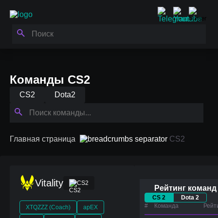
Команды CS2
CS2
Dota2
Главная страница
CS2
Vitality
CS2
Рейтинг команд
CS 2
Dota 2
#
Команда
Рейт
XTQZZZ (Coach)
apEX