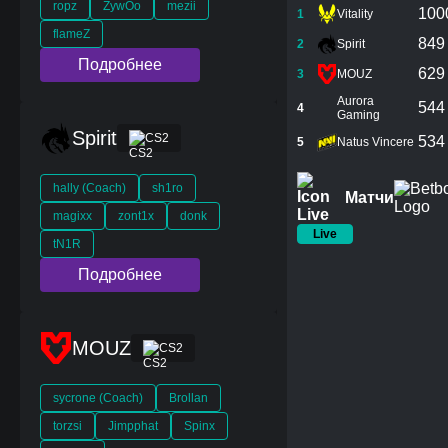
ropz
ZywOo
mezii
100
1
Vitality
flameZ
849
2
Spirit
Подробнее
629
3
MOUZ
Aurora
544
4
Gaming
Spirit
CS2
534
5
Natus Vincere
hally (Coach)
sh1ro
Матчи
magixx
zont1x
donk
Live
tN1R
Подробнее
MOUZ
CS2
sycrone (Coach)
Brollan
torzsi
Jimpphat
Spinx