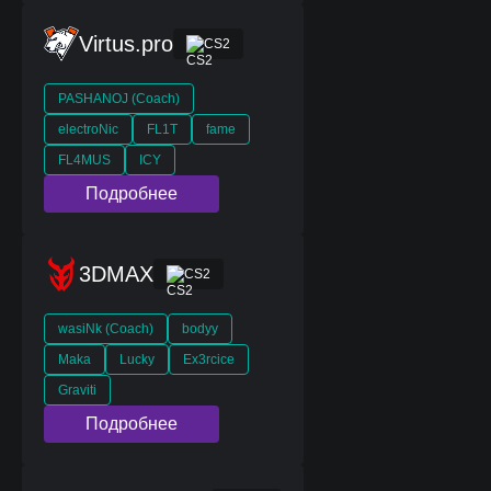
Virtus.pro
CS2
PASHANOJ (Coach)
electroNic
FL1T
fame
FL4MUS
ICY
Подробнее
3DMAX
CS2
wasiNk (Coach)
bodyy
Maka
Lucky
Ex3rcice
Graviti
Подробнее