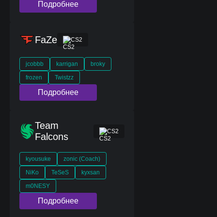
Подробнее
FaZe
CS2
jcobbb
karrigan
broky
frozen
Twistzz
Подробнее
Team
CS2
Falcons
kyousuke
zonic (Coach)
NiKo
TeSeS
kyxsan
m0NESY
Подробнее