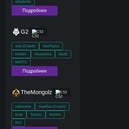
w0nderful
Подробнее
G2
CS2
sAw (Coach)
SunPayus
huNter-
HeavyGod
NertZ
MATYS
Подробнее
TheMongolz
CS2
cobrazera
maaRaa (Coach)
bLitz
Techno
mzinho
910