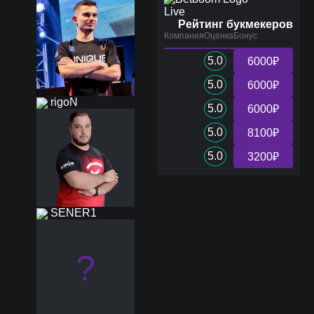
Live
Рейтинг букмекеров
Компания
Оценка
Бонус
5.0
6000₽
5.0
6000₽
rigoN
5.0
6000₽
5.0
8100₽
5.0
3200₽
SENER1
?