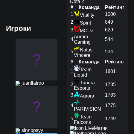
Dota 2
#
Команда
Рейтинг
1
1000
Vitality
2
849
Spirit
Игроки
3
629
MOUZ
Aurora
4
544
Gaming
Natus
5
534
?
Vincere
#
Команда
Рейтинг
Team
1
1801
Liquid
Tundra
juanflatroo
2
1785
Esports
3
1783
Aurora
?
4
1775
PARIVISION
Team
5
1749
Falcons
Матчи
sinnopsyy