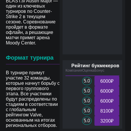
BLAST.tv Austin Major —
один из ключевых
турниров по Counter-
Strike 2 в текущем
сезоне. Соревнование
пройдет в формате
офлайн, а решающие
матчи примет арена
Moody Center.
Формат турнира
Рейтинг букмекеров
Компания
Оценка
Бонус
В турнире примут
участие 32 команды,
5.0
6000₽
которые начнут борьбу с
первого группового
5.0
6000₽
этапа. Все участники
будут распределены по
5.0
6000₽
стадиям в соответствии
с глобальным
5.0
8100₽
рейтингом Valve,
основанным на итогах
5.0
3200₽
региональных отборов.