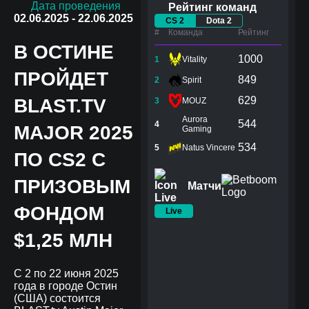
Дата проведения
Рейтинг команд
02.06.2025 - 22.06.2025
CS 2
Dota 2
#
Команда
Рейтинг
В ОСТИНЕ
1000
1
Vitality
ПРОЙДЕТ
849
2
Spirit
629
BLAST.TV
3
MOUZ
Aurora
544
4
MAJOR 2025
Gaming
534
5
Natus Vincere
ПО CS2 С
ПРИЗОВЫМ
Матчи
ФОНДОМ
Live
$1,25 МЛН
С 2 по 22 июня 2025
года в городе Остин
(США) состоится