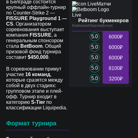
в Белграде состоится
Матчи
крупный оффлайн-турнир
по Counter-Strike 2 —
Live
FISSURE Playground 1 —
Рейтинг букмекеров
CS
. Организатором
Компания
Оценка
Бонус
соревнования выступает
компания
FISSURE
, а
5.0
6000₽
генеральным спонсором
стала
BetBoom
. Общий
5.0
6000₽
призовой фонд турнира
составит
$450,000
.
5.0
6000₽
5.0
8100₽
В соревновании примут
участие
16 команд
,
5.0
3200₽
которые сразятся между
собой в двух стадиях:
групповом этапе и плей-
офф. Турнир входит в
категорию
S-Tier
по
классификации Liquipedia.
Формат турнира