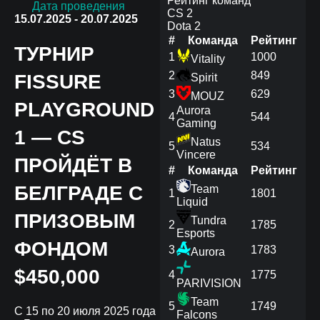
Рейтинг команд
Дата проведения
CS 2
15.07.2025 - 20.07.2025
Dota 2
#
Команда
Рейтинг
ТУРНИР
1
1000
Vitality
2
849
FISSURE
Spirit
3
629
MOUZ
PLAYGROUND
Aurora
4
544
Gaming
1 — CS
Natus
5
534
Vincere
ПРОЙДЁТ В
#
Команда
Рейтинг
БЕЛГРАДЕ С
Team
1
1801
Liquid
ПРИЗОВЫМ
Tundra
2
1785
Esports
ФОНДОМ
3
1783
Aurora
$450,000
4
1775
PARIVISION
Team
5
1749
С 15 по 20 июля 2025 года
Falcons