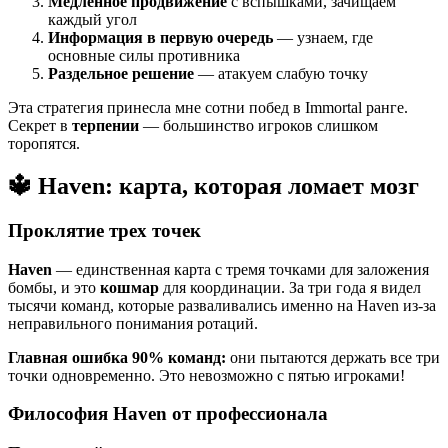
Медленное продвижение
с вспышками, зачищаем
каждый угол
Информация в первую очередь
— узнаем, где
основные силы противника
Раздельное решение
— атакуем слабую точку
Эта стратегия принесла мне сотни побед в Immortal ранге.
Секрет в
терпении
— большинство игроков слишком
торопятся.
🔱 Haven: карта, которая ломает мозг
Проклятие трех точек
Haven
— единственная карта с тремя точками для заложения
бомбы, и это
кошмар
для координации. За три года я видел
тысячи команд, которые разваливались именно на Haven из-за
неправильного понимания ротаций.
Главная ошибка 90% команд:
они пытаются держать все три
точки одновременно. Это невозможно с пятью игроками!
Философия Haven от профессионала