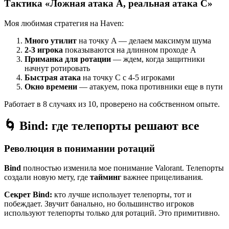
Тактика «Ложная атака A, реальная атака C»
Моя любимая стратегия на Haven:
Много утилит
на точку A — делаем максимум шума
2-3 игрока
показываются на длинном проходе A
Приманка для ротации
— ждем, когда защитники
начнут ротировать
Быстрая атака
на точку C с 4-5 игроками
Окно времени
— атакуем, пока противники еще в пути
Работает в 8 случаях из 10, проверено на собственном опыте.
🌀 Bind: где телепорты решают все
Революция в понимании ротаций
Bind
полностью изменила мое понимание Valorant. Телепорты
создали новую мету, где
тайминг
важнее прицеливания.
Секрет Bind:
кто лучше использует телепорты, тот и
побеждает. Звучит банально, но большинство игроков
используют телепорты только для ротаций. Это примитивно.