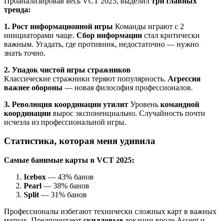
Проанализировав весь VCT 2025, выделил
три главных
тренда:
1. Рост информационной игры
Команды играют с 2
инициаторами чаще.
Сбор информации
стал критически
важным. Угадать, где противник, недостаточно — нужно
знать точно.
2. Упадок чистой игры стражников
Классические стражники теряют популярность.
Агрессия
важнее обороны
— новая философия профессионалов.
3. Революция координации утилит
Уровень
командной
координации
вырос экспоненциально. Случайность почти
исчезла из профессиональной игры.
Статистика, которая меня удивила
Самые банимые карты в VCT 2025:
Icebox
— 43% банов
Pearl
— 38% банов
Split
— 31% банов
Профессионалы избегают технически сложных карт в важных
матчах. Предпочитают
скилловые
локации вроде Ascent и