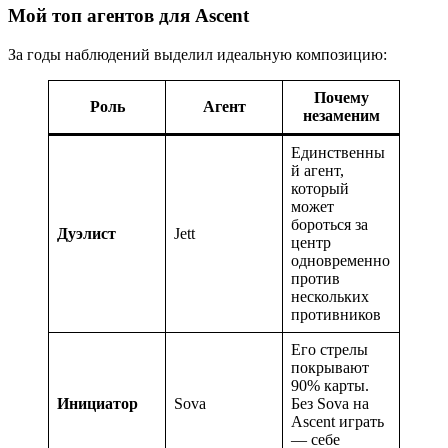
Мой топ агентов для Ascent
За годы наблюдений выделил идеальную композицию:
Почему
Роль
Агент
незаменим
Единственны
й агент,
который
может
бороться за
Дуэлист
Jett
центр
одновременно
против
нескольких
противников
Его стрелы
покрывают
90% карты.
Инициатор
Sova
Без Sova на
Ascent играть
— себе