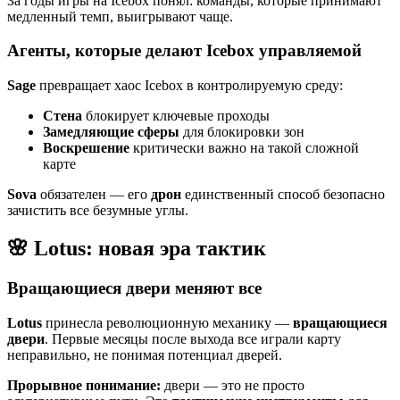
За годы игры на Icebox понял: команды, которые принимают
медленный темп, выигрывают чаще.
Агенты, которые делают Icebox управляемой
Sage
превращает хаос Icebox в контролируемую среду:
Стена
блокирует ключевые проходы
Замедляющие сферы
для блокировки зон
Воскрешение
критически важно на такой сложной
карте
Sova
обязателен — его
дрон
единственный способ безопасно
зачистить все безумные углы.
🌸 Lotus: новая эра тактик
Вращающиеся двери меняют все
Lotus
принесла революционную механику —
вращающиеся
двери
. Первые месяцы после выхода все играли карту
неправильно, не понимая потенциал дверей.
Прорывное понимание:
двери — это не просто