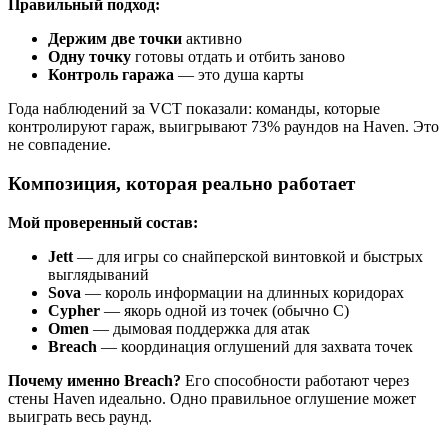
Правильный подход:
Держим две точки
активно
Одну точку
готовы отдать и отбить заново
Контроль гаража
— это душа карты
Года наблюдений за VCT показали: команды, которые
контролируют гараж, выигрывают 73% раундов на Haven. Это
не совпадение.
Композиция, которая реально работает
Мой проверенный состав:
Jett
— для игры со снайперской винтовкой и быстрых
выглядываний
Sova
— король информации на длинных коридорах
Cypher
— якорь одной из точек (обычно C)
Omen
— дымовая поддержка для атак
Breach
— координация оглушений для захвата точек
Почему именно Breach?
Его способности работают через
стены Haven идеально. Одно правильное оглушение может
выиграть весь раунд.