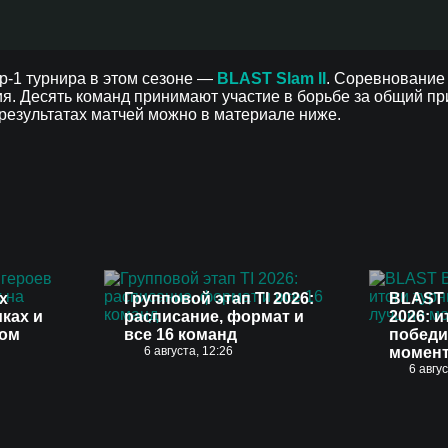
ир-1 турнира в этом сезоне —
BLAST Slam II
. Соревнование
ия. Десять команд принимают участие в борьбе за общий п
 результатах матчей можно в материале ниже.
х
Групповой этап TI 2026:
BLAST 
иках и
расписание, формат и
2026: и
вом
все 16 команд
победи
6 августа, 12:26
момен
6 авгу