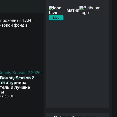
Матчи
Live
 проходит в LAN-
ризовой фонд в
Bounty Season 2
тоги турнира,
тель и лучшие
ты
ста, 10:58