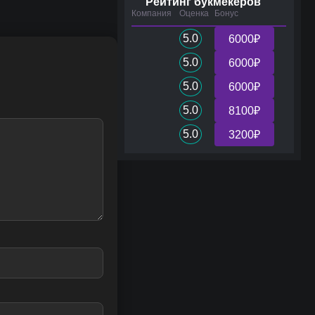
Рейтинг букмекеров
Компания
Оценка
Бонус
5.0
6000₽
5.0
6000₽
5.0
6000₽
5.0
8100₽
5.0
3200₽