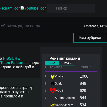
 «Я
: «Я очень рад за него»
4 февраля, 13:55
Без рубрики
ла
FISSURE
Рейтинг команд
и
Team Falcons
, а верх
CS 2
Dota 2
редова, с победой и
#
Команда
Рейтинг
1000
1
Vitality
849
2
Spirit
ереворота в гранд-
629
3
MOUZ
знаю это чувство.
е в прошлом и
544
4
Aurora Gaming
534
5
Natus Vincere