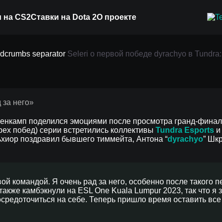
 на CS2
Ставки на Dota 2
О проекте
еде dyrachyo в Tundra:
Seleri о первой победе dyrachyo в Tundra
ленкамп поделился эмоциями после просмотра гранд-фина
 трех побед) серии встретились коллективы
Tundra Esports
льхиор поздравил бывшего тиммейта, Антона “
dyrachyo
” Шк
ой командой. Я очень рад за него, особенно после такого п
 также камбэкнули на ESL One Kuala Lumpur 2023, так что я 
 сосредоточиться на себе. Теперь пришло время оставить вс