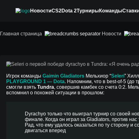
Новости
CS2
Dota 2
Турниры
Команды
Ставки
Seleri о первой поб
Главная страница
Новости
очень рад за него»
Игрок команды
Gaimin Gladiators
Мельхиор “
Seleri
” Хил
PLAYGROUND 1 — Dota
. Напомним, что в best-of-5 (до
смогли взять
Tundra
, совершив камбек со счета 0:2. Ме
вспомнил о похожей ситуации в прошлом:
Dyrachyo только что выиграл турнир со своей нов
финале. Когда он играл за Gladiators, против нас
Рад, что ему удалось оказаться по ту сторону и
двигаться вперед