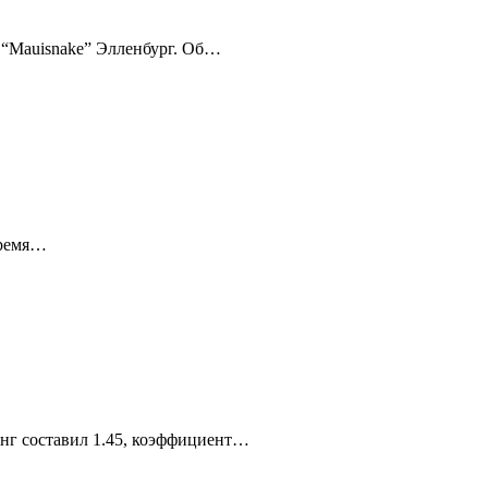
 “Mauisnake” Элленбург. Об…
время…
инг составил 1.45, коэффициент…