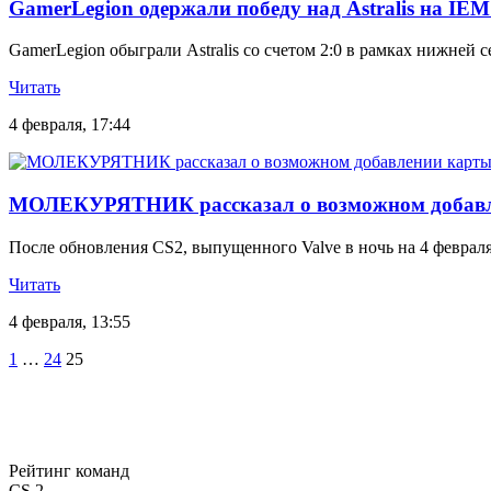
GamerLegion одержали победу над Astralis на IEM
GamerLegion обыграли Astralis со счетом 2:0 в рамках нижней 
Читать
4 февраля, 17:44
МОЛЕКУРЯТНИК рассказал о возможном добавл
После обновления CS2, выпущенного Valve в ночь на 4 февр
Читать
4 февраля, 13:55
Пагинация
1
…
24
25
записей
Рейтинг команд
CS 2