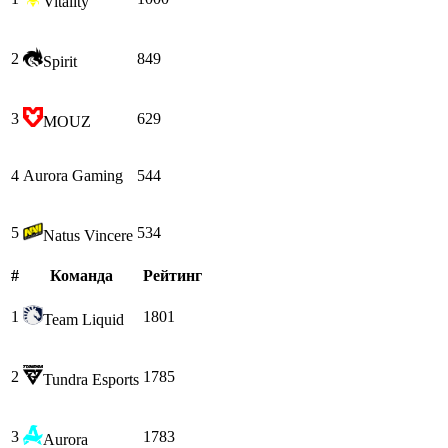
Vitality
2
849
Spirit
3
629
MOUZ
4
Aurora Gaming
544
5
534
Natus Vincere
#
Команда
Рейтинг
1
1801
Team Liquid
2
1785
Tundra Esports
3
1783
Aurora