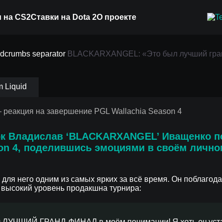
 на CS2
Ставки на Dota 2
О проекте
Это был лучший гран
на завершение PGL Wa
BLACKARXANGEL: «Это был лучший гран
 Liquid
к Владислав ‘BLACKARXANGEL’ Иващенко п
son 4, поделившись эмоциями в своём лично
ля него одним из самых ярких за всё время. Он поблагода
в высокий уровень продакшна турнира:
л ЛУЧШИЙ ГРАНД-ФИНАЛ в моём понимании! Я хоть оч устал, 