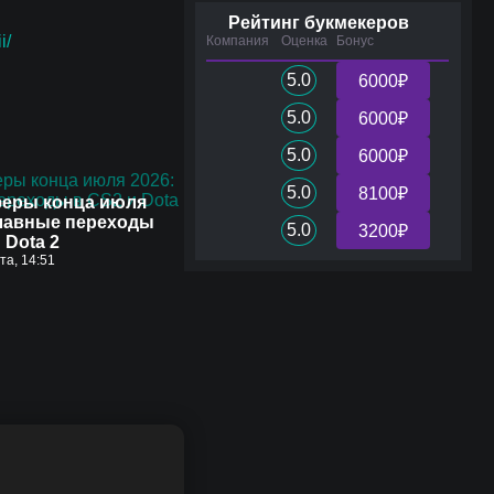
Рейтинг букмекеров
i/
Компания
Оценка
Бонус
5.0
6000₽
5.0
6000₽
5.0
6000₽
5.0
8100₽
еры конца июля
главные переходы
5.0
3200₽
 Dota 2
ста, 14:51