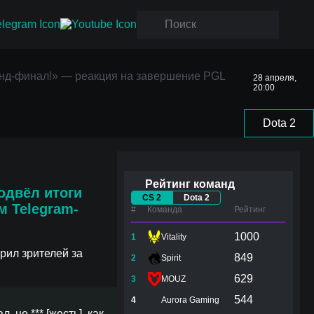
д-
llachia
д-финал!» — реакция на завершение PGL
28 апреля,
20:00
Dota 2
Рейтинг команд
одвёл итоги
CS 2
Dota 2
м Telegram-
#
Команда
Рейтинг
1000
1
Vitality
рил зрителей за
849
2
Spirit
629
3
MOUZ
544
4
Aurora Gaming
но *** [жесть], как