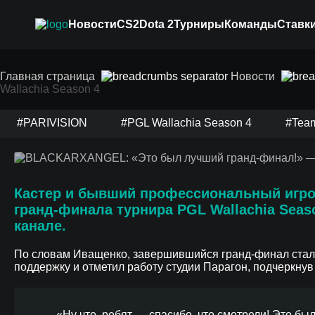
Новости
CS2
Dota 2
Турниры
Команды
Ставки
BLACKARXANGEL: «
финал!» — реакция 
Главная страница
Новости
Wallachia Season 4
Season 4
#PARIVISION
#PGL Wallachia Season 4
#Team
Кастер и бывший профессиональный игро
гранд-финала турнира PGL Wallachia Sea
канале.
По словам Иващенко, завершившийся гранд-финал стал д
поддержку и отметил работу студии Парагон, подчеркну
«Ну что, ребят — спасибо, что смотрели! Это бы