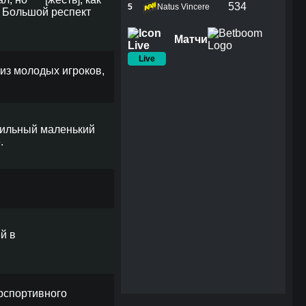
534
5
Natus Vincere
. Большой респект
Матчи
Live
н из молодых игроков,
 сильный маленький
.
й в
рспортивного