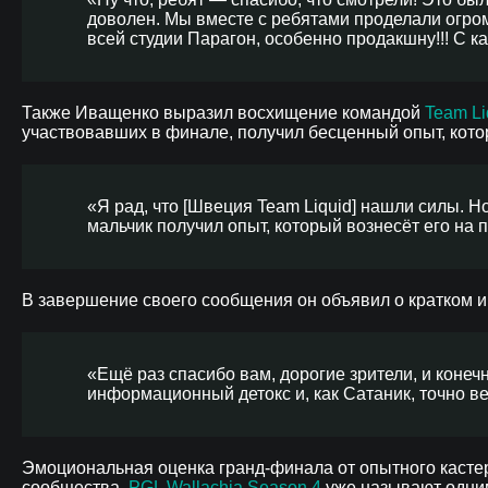
доволен. Мы вместе с ребятами проделали огром
всей студии Парагон, особенно продакшну!!! С 
Также Иващенко выразил восхищение командой
Team Li
участвовавших в финале, получил бесценный опыт, кото
«Я рад, что [Швеция Team Liquid] нашли силы. 
мальчик получил опыт, который вознесёт его на п
В завершение своего сообщения он объявил о кратком
«Ещё раз спасибо вам, дорогие зрители, и конечн
информационный детокс и, как Сатаник, точно в
Эмоциональная оценка гранд-финала от опытного касте
сообщества.
PGL Wallachia Season 4
уже называют одним