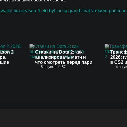
-wallachia-season-4-eto-byl-lucsij-grand-final-v-moem-ponimani
ason 2
Ставки на Dota 2: как
Трансф
ра,
анализировать матч и
2026: 
чшие
что смотреть перед пари
в CS2 и
5 августа, 11:57
4 авгу