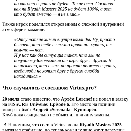
но кто-то играть не будет. Такие дела. Состава
как на Riyadh Masters 2025 не будет 100%, а вот
кто будет вместо — я не знаю.»
Также игрок поделился откровением о сложной внутренней
атмосфере в команде:
«Отсутствие химии внутри команды. Ну, просто
бывает, что тебе с кем-то приятно играть, а с
кем-то — нет.
И у нас как бы ситуация такая, что мы не
получаем удовольствия от игры друг с другом. Я
не называю, кто с кем, но просто тяжело играть,
когда люди не хотят друг с другом в лобби
находиться.»
Что случилось с составом Virtus.pro?
20 июля
стало известно, что
Aртём Lorenof
не попал в заявку
на
FISSURE Universe: Episode 6
. Его место на позиции
мидера займёт
Андрей «Serenada» Кушнарёв
.
Клуб пока официально не объяснил причину замены.
📌 Напомним, что состав Virtus.pro на
Riyadh Masters 2025
выглядел стабильно, но теперь команду явно ждут перемены.