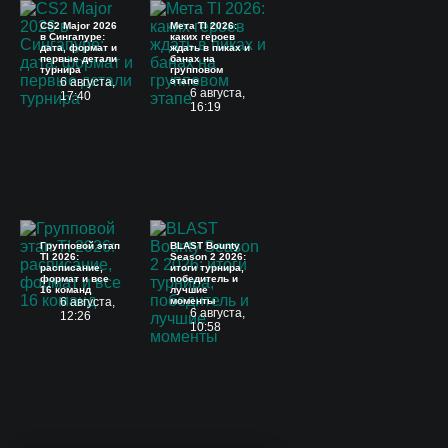
CS2 Major 2026
Мета TI 2026:
в Сингапуре:
каких героев
дата, формат и
ждать в пиках и
первые детали
банах на
турнира
групповом
6 августа,
этапе
6 августа,
17:40
16:19
Групповой этап
BLAST Bounty
TI 2026:
Season 2 2026:
расписание,
итоги турнира,
формат и все
победитель и
16 команд
лучшие
6 августа,
моменты
6 августа,
12:26
10:58