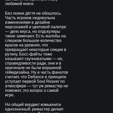
любимой книги.
Без ложки дёгтя не обошлось.
Часть игроков недовольна
изменениями в дизайне
персонажей и цветовой палитре
— дело вкуса, но олдскулеры
такое замечают. Есть жалобы на
слишком большое количество
врагов на уровнях, что
превращает некоторые секции в
рутину. Босс-файты тоже
называют скучноватыми — но,
справедливости ради, они и в
оригинале не были вершиной
геймдизайна. Ну и часть фанатов
считает, что Defiance в принципе
уступает первой Soul Reaver по
атмосфере — тут уж ремастер не
поможет, это вопрос к самой
игре.
Но общий вердикт комьюнити
однозначный: ремастер делает