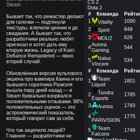
CS 2
Dota 2
#
Команда
Рейти
Бывает так, что ремастер делают
1
1000
для галочки — подтянули
Vitality
текстуры, влепили ценник и до
2
849
Spirit
свидания. А бывает так, что
3
629
MOUZ
разработчики реально любят
оригинал и хотят дать ему
Aurora
4
544
вторую жизнь. Legacy of Kain:
Gaming
Defiance Remastered — явно
Natus
5
534
второй случай.
Vincere
#
Команда
Рейти
Обновлённая версия культового
экшена про вампира Каина и его
Team
1
1801
бывшего соратника Разиэля
Liquid
вышла пару дней назад — и
Tundra
2
1785
Steam буквально взорвался
Esports
положительными отзывами. 98%
3
1783
Aurora
положительных оценок — это
астрономический показатель,
4
1775
который говорит сам за себя.
PARIVISION
Team
Что так зацепило людей?
5
1749
Falcons
Главное — разработчики не