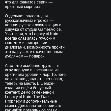
что для фанатов серии —
приятный сюрприз.
Отдельная радость для
русскоязычных игроков —
полная русская локализация и
озвучка от студии GamesVoice.
Учитывая, что Legacy of Kain
всегда славилась глубоким
сюжетом и шикарными
диалогами, возможность пройти
это на русском с качественным
дубляжом — подарок.
А вот что особенно круто — в
игру вернули вырезанные из
оригинала уровни и лор. То, чего
не хватало двадцать лет назад,
теперь на месте. В Deluxe-
издании ещё и бонусный
контент: демо отменённой
Legacy of Kain: The Dark
Prophecy и дополнительные
скины. Для фанатов серии это
как найти потерянную главу