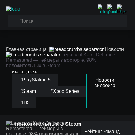
Главная страница
Новости
Legacy of Kain: Defiance
Remastered — геймеры в восторге, 98%
положительных в Steam
6 марта, 13:54
#PlayStation 5
Новости
видеоигр
#Steam
#Xbox Series
#ПК
Legacy of Kain: Defiance
Remastered — геймеры
в восторге, 98%
положительных в Steam
Рейтинг команд