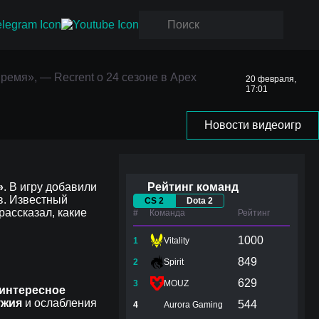
ремя», —
ремя», — Recrent о 24 сезоне в Apex
20 февраля,
17:01
Новости видеоигр
»
. В игру добавили
Рейтинг команд
в. Известный
CS 2
Dota 2
рассказал, какие
#
Команда
Рейтинг
1000
1
Vitality
849
2
Spirit
629
3
MOUZ
интересное
ужия
и ослабления
544
4
Aurora Gaming