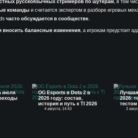
естных русскоязычных стримеров по шутерам
, в том чи
ные команды
и считается экспертом в разборе игровых мех
nds
часто обсуждается в сообществе
.
 и вносить балансные изменения
, а игрокам предстоит а
а июля
OG Esports в Dota 2 в
Лучшая
ереходы
2026 году: состав,
2026: т
история и путь к TI 2026
тестом
4 августа, 14:43
3 авгу