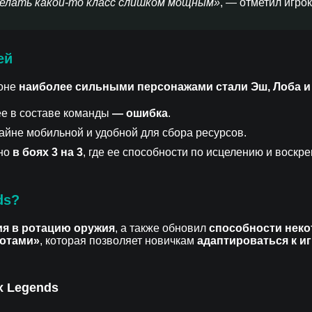
делать какой-то класс слишком мощным»
, — отметил игрок
ей
зоне
наиболее сильными персонажами стали Эш, Лоба 
е в составе команды
— ошибка
.
крайне мобильной и удобной для сбора ресурсов.
нно
в боях 3 на 3
, где ее способности по исцелению и воск
ds?
я в ротацию оружия
, а также обновил
способности неко
ботами»
, которая позволяет новичкам
адаптироваться к и
x Legends