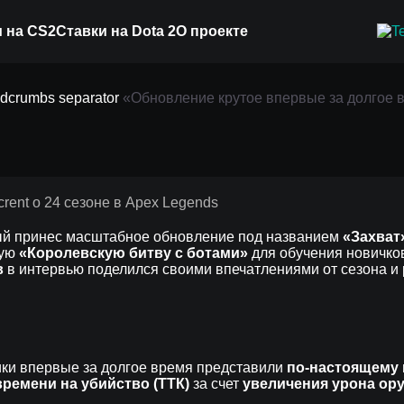
 на CS2
Ставки на Dota 2
О проекте
е впервые за долгое в
«‎Обновление крутое впервые за долгое в
 в Apex Legends
рый принес масштабное обновление под названием
«Захват
вую
«Королевскую битву с ботами»
для обучения новичко
в
в интервью поделился своими впечатлениями от сезона и 
чики впервые за долгое время представили
по-настоящему 
ремени на убийство (ТТК)
за счет
увеличения урона ор