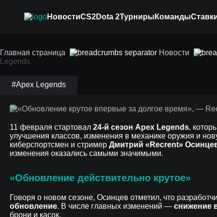
Новости
CS2
Dota 2
Турниры
Команды
Ставки
«‎Обновление круто
Главная страница
Новости
Legends
Recrent о 24 сезоне
#Apex Legends
11 февраля стартовал
24-й сезон Apex Legends
, кото
улучшения классов, изменения в механике оружия и но
киберспортсмен и стример
Дмитрий «Recrent» Осинце
изменения оказались самыми значимыми.
«Обновление действительно крутое»
Говоря о новом сезоне, Осинцев отметил, что разработ
обновление
. В числе главных изменений —
снижение в
брони и касок.