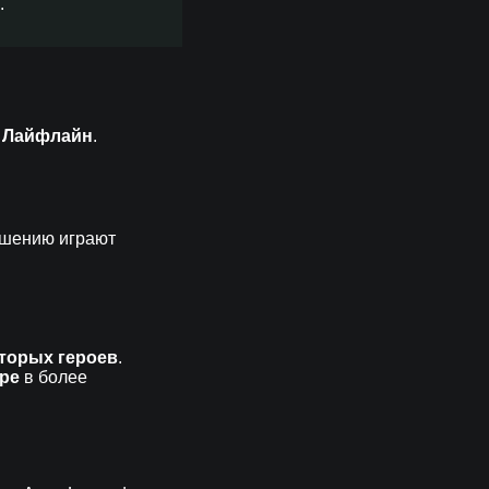
.
и Лайфлайн
.
решению играют
торых героев
.
гре
в более