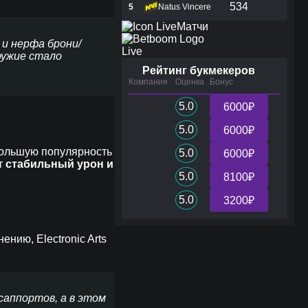
534
5
Natus Vincere
Матчи
 и нерфа брони/
Live
ружие стало
Рейтинг букмекеров
Компания
Оценка
Бонус
5.0
6000₽
5.0
6000₽
большую популярность
5.0
6000₽
т
стабильный урон и
5.0
8100₽
5.0
3200₽
нию, Electronic Arts
саппортов, а в этом