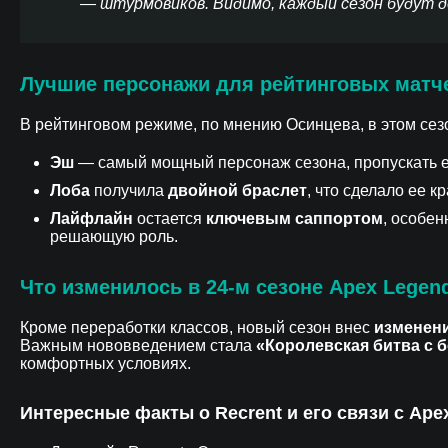
— штурмовиков. Видимо, каждый сезон будут 
Лучшие персонажи для рейтинговых матч
В рейтинговом режиме, по мнению Осинцева, в этом се
Эш
— самый мощный персонаж сезона, пропускать е
Лоба
получила
двойной браслет
, что сделало ее 
Лайфлайн
остается
ключевым саппортом
, особе
решающую роль.
Что изменилось в 24-м сезоне Apex Legen
Кроме переработки классов, новый сезон внес
изменени
Важным нововведением стала
«Королевская битва с 
комфортных условиях.
Интересные факты о Recrent и его связи с Ape