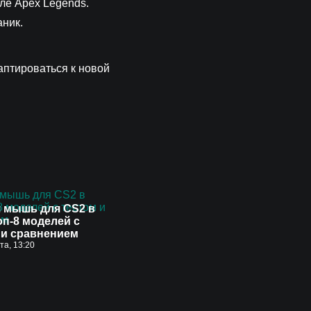
сле Apex Legends.
аник.
даптироваться к новой
 мышь для CS2 в
оп-8 моделей с
 и сравнением
ста, 13:20