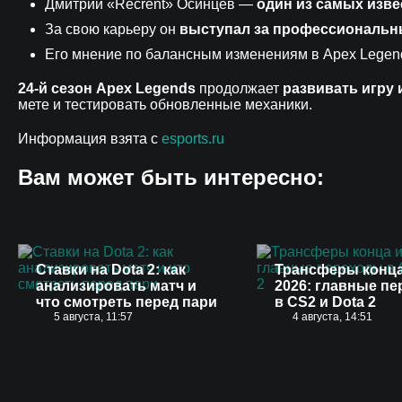
Дмитрий «Recrent» Осинцев —
один из самых изв
За свою карьеру он
выступал за профессиональ
Его мнение по балансным изменениям в Apex Lege
24-й сезон Apex Legends
продолжает
развивать игру
мете и тестировать обновленные механики.
Информация взята с
esports.ru
Вам может быть интересно:
Ставки на Dota 2: как
Трансферы конц
анализировать матч и
2026: главные п
что смотреть перед пари
в CS2 и Dota 2
5 августа, 11:57
4 августа, 14:51