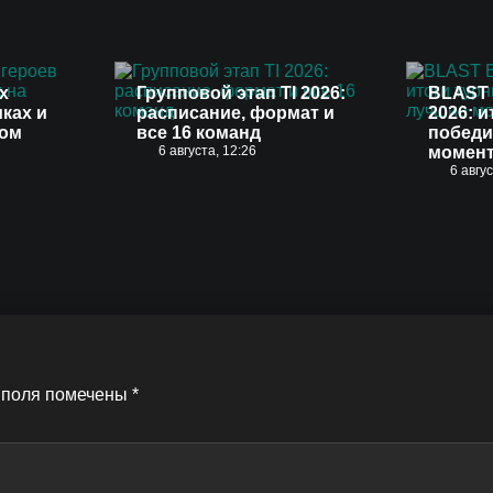
х
Групповой этап TI 2026:
BLAST 
иках и
расписание, формат и
2026: и
вом
все 16 команд
победи
6 августа, 12:26
момен
6 авгу
 поля помечены
*