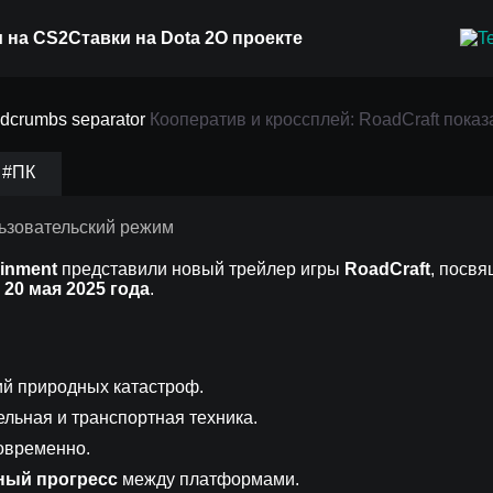
 на CS2
Ставки на Dota 2
О проекте
плей: RoadCraft показ
Кооператив и кроссплей: RoadCraft пока
ский режим
#ПК
ainment
представили новый трейлер игры
RoadCraft
, посв
а
20 мая 2025 года
.
ий природных катастроф.
льная и транспортная техника.
овременно.
ный прогресс
между платформами.