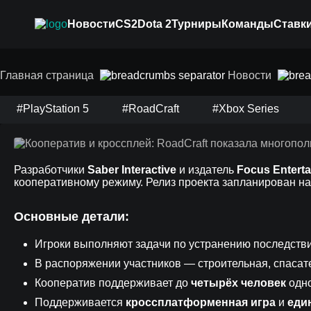
Новости
CS2
Dota 2
Турниры
Команды
Ставки
Кооператив и кросс
Главная страница
Новости
многопользователь
#PlayStation 5
#RoadCraft
#Xbox Series
Разработчики
Saber Interactive
и издатель
Focus Entert
кооперативному режиму. Релиз проекта запланирован н
Основные детали:
Игроки выполняют задачи по устранению последств
В распоряжении участников — строительная, спасате
Кооператив поддерживает до
четырёх человек
одн
Поддерживается
кроссплатформенная игра
и
еди