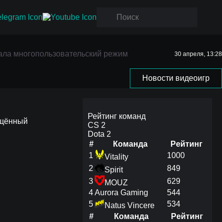
ала
зала многопользовательский режим
30 апреля, 13:28
Новости видеоигр
Рейтинг команд
ящённый
CS 2
Dota 2
#
Команда
Рейтинг
1
1000
Vitality
2
849
Spirit
3
629
MOUZ
4
Aurora Gaming
544
5
534
Natus Vincere
#
Команда
Рейтинг