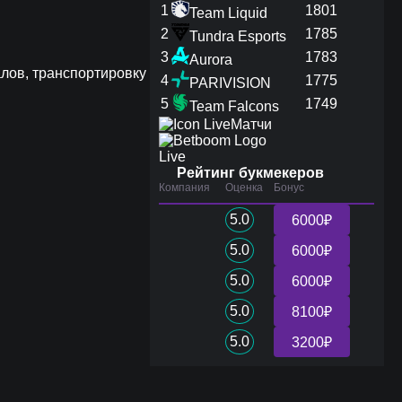
1
1801
Team Liquid
2
1785
Tundra Esports
3
1783
Aurora
алов, транспортировку
4
1775
PARIVISION
5
1749
Team Falcons
Матчи
Live
Рейтинг букмекеров
Компания
Оценка
Бонус
5.0
6000₽
5.0
6000₽
5.0
6000₽
5.0
8100₽
5.0
3200₽