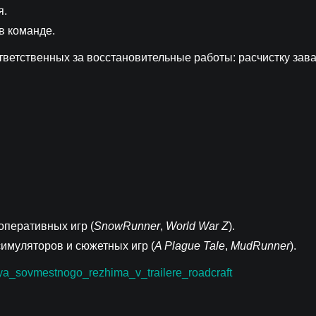
я.
в команде.
тветственных за восстановительные работы: расчистку зав
оперативных игр (
SnowRunner
,
World War Z
).
имуляторов и сюжетных игр (
A Plague Tale
,
MudRunner
).
iya_sovmestnogo_rezhima_v_trailere_roadcraft