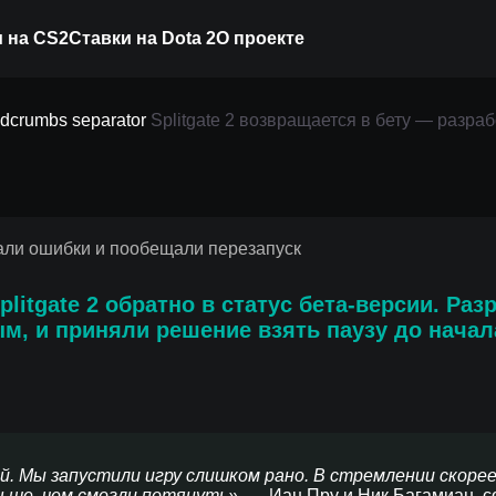
 на CS2
Ставки на Dota 2
О проекте
ается в бету — разраб
Splitgate 2 возвращается в бету — разр
 пообещали перезапус
plitgate 2
обратно в статус
бета-версии
. Раз
ым
, и приняли решение взять паузу до начал
й. Мы запустили игру слишком рано. В стремлении скоре
льше, чем смогли потянуть»
, — Иан Пру и Ник Багамиан, 