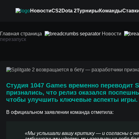
Новости
CS2
Dota 2
Турниры
Команды
Ставки
Splitgate 2 возвращ
Главная страница
Новости
перезапуск
признали ошибки и
Студия
1047 Games
временно переводит
S
признались, что
релиз оказался поспешн
чтобы улучшить ключевые аспекты игры.
В официальном заявлении команда отметила:
«Мы услышали вашу критику — и согласны с не
амбициозными идеями, мы взвалили на себя бо