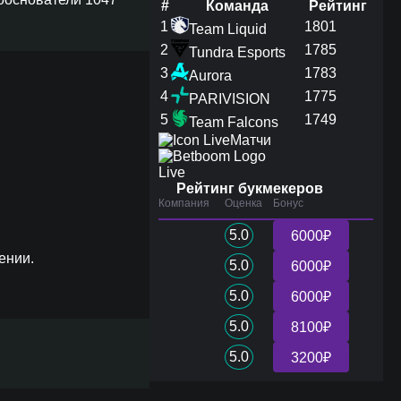
#
Команда
Рейтинг
1
1801
Team Liquid
2
1785
Tundra Esports
3
1783
Aurora
4
1775
PARIVISION
5
1749
Team Falcons
Матчи
Live
Рейтинг букмекеров
Компания
Оценка
Бонус
5.0
6000₽
ении.
5.0
6000₽
5.0
6000₽
5.0
8100₽
5.0
3200₽