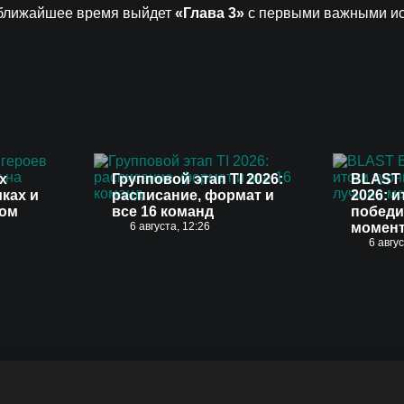
 в ближайшее время выйдет
«Глава 3»
с первыми важными и
х
Групповой этап TI 2026:
BLAST 
иках и
расписание, формат и
2026: и
вом
все 16 команд
победи
6 августа, 12:26
момен
6 авгу