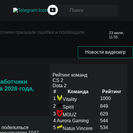
отчики
аботчики признали ошибки и пообещали
23 июля,
11:55
к
Новости видеоигр
Рейтинг команд
CS 2
работчики
Dota 2
а 2026 года,
#
Команда
Рейтинг
1
1000
Vitality
2
849
Spirit
3
629
MOUZ
4
Aurora Gaming
544
е поделиться
5
534
Natus Vincere
сооснователи 1047