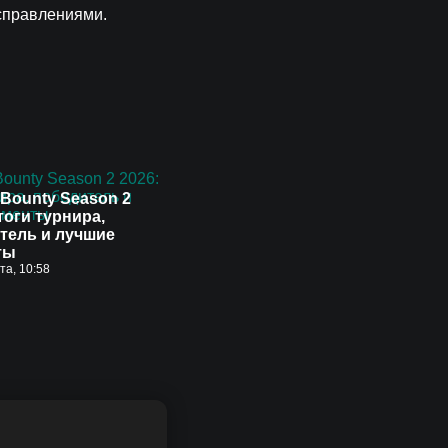
справлениями.
Bounty Season 2
тоги турнира,
тель и лучшие
ты
ста, 10:58