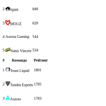
2
849
Spirit
3
629
MOUZ
4
Aurora Gaming
544
5
534
Natus Vincere
#
Команда
Рейтинг
1
1801
Team Liquid
2
1785
Tundra Esports
3
1783
Aurora