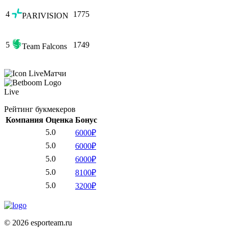
4
1775
PARIVISION
5
1749
Team Falcons
Матчи
Live
Рейтинг букмекеров
Компания
Оценка
Бонус
5.0
6000₽
5.0
6000₽
5.0
6000₽
5.0
8100₽
5.0
3200₽
© 2026 esporteam.ru