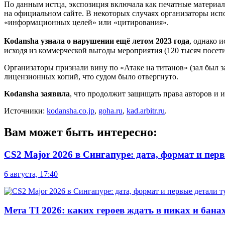
По данным истца, экспозиция включала как печатные материалы
на официальном сайте. В некоторых случаях организаторы исп
«информационных целей» или «цитирования».
Kodansha узнала о нарушении ещё летом 2023 года
, однако 
исходя из коммерческой выгоды мероприятия (120 тысяч посети
Организаторы признали вину по «Атаке на титанов» (зал был 
лицензионных копий, что судом было отвергнуто.
Kodansha заявила
, что продолжит защищать права авторов и 
Источники:
kodansha.co.jp
,
goha.ru
,
kad.arbitr.ru
.
Вам может быть интересно:
CS2 Major 2026 в Сингапуре: дата, формат и пер
6 августа, 17:40
Мета TI 2026: каких героев ждать в пиках и бана