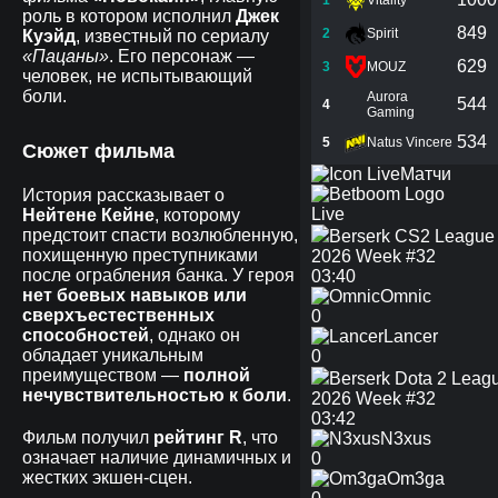
1
Vitality
роль в котором исполнил
Джек
849
2
Spirit
Куэйд
, известный по сериалу
«Пацаны»
. Его персонаж —
629
3
MOUZ
человек, не испытывающий
боли.
Aurora
544
4
Gaming
534
5
Natus Vincere
Сюжет фильма
Матчи
История рассказывает о
Live
Нейтене Кейне
, которому
предстоит спасти возлюбленную,
Berserk CS2 League
похищенную преступниками
2026 Week #32
после ограбления банка. У героя
03:40
нет боевых навыков или
Omnic
сверхъестественных
0
способностей
, однако он
Lancer
обладает уникальным
0
преимуществом —
полной
Berserk Dota 2 Leag
нечувствительностью к боли
.
2026 Week #32
03:42
Фильм получил
рейтинг R
, что
N3xus
означает наличие динамичных и
0
жестких экшен-сцен.
Om3ga