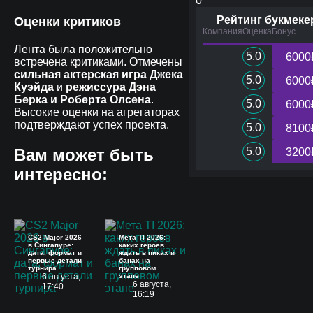
0
Рейтинг букмеке
Оценки критиков
Компания
Оценка
Бонус
Лента была положительно
5.0
6000
встречена критиками. Отмечены
сильная актерская игра Джека
5.0
6000
Куэйда
и
режиссура Дэна
Берка и Роберта Олсена
.
5.0
6000
Высокие оценки на агрегаторах
подтверждают успех проекта.
5.0
8100
Вам может быть
5.0
3200
интересно:
CS2 Major 2026
Мета TI 2026:
в Сингапуре:
каких героев
дата, формат и
ждать в пиках и
первые детали
банах на
турнира
групповом
6 августа,
этапе
6 августа,
17:40
16:19