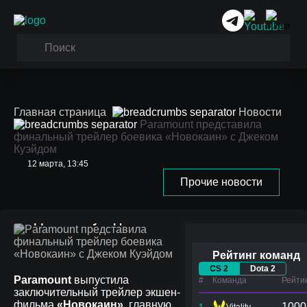
Главная страница
Новости
Paramount представила
финальный трейлер боевика «Новокаин» с Джеком
Куэйдом
12 марта, 13:45
Paramount представила
Прочие новости
финальный трейлер
боевика «Новокаин» с
Джеком Куэйдом
Рейтинг команд
CS 2
Dota 2
Paramount
выпустила
#
Команда
Рейти
заключительный трейлер экшен-
фильма
«Новокаин»
, главную
1000