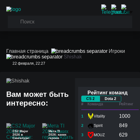
Главная страница
Игроки
Shishak
22 февраля, 22:27
Shishak
Вам может быть
Рейтинг команд
CS 2
Dota 2
интересно:
#
Команда
Рейтинг
1000
1
Vitality
849
2
Spirit
CS2 Major
Мета TI
629
2026 в
2026: каких
3
MOUZ
Сингапуре:
героев