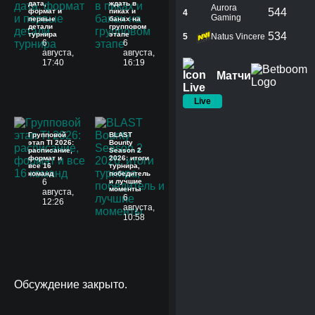
дата,
ждать в
Aurora
544
формат и
пиках и
4
Gaming
первые
банах на
детали
групповом
турнира
этапе
534
5
Natus Vincere
6
6
августа,
августа,
17:40
16:19
Матчи
Live
Групповой
BLAST
этап TI 2026:
Bounty
расписание,
Season 2
формат и
2026: итоги
все 16
турнира,
команд
победитель
6
и лучшие
моменты
августа,
6
12:26
августа,
10:58
Обсуждение закрыто.