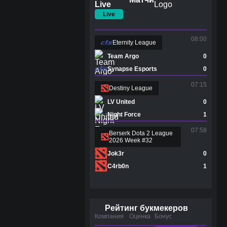
Live
08:00
Eternity League
Team Argo
0
Synapse Esports
0
07:15
Destiny League
LV United
0
Night Force
1
07:58
Berserk Dota 2 League
2026 Week #32
Jok3r
0
C4rb0n
1
Рейтинг букмекеров
Компания
Оценка
Бонус