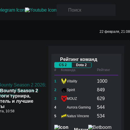
22 февраля, 21:08
Рейтинг команд
CS 2
Dota 2
#
Команда
Рейтинг
1000
1
Vitality
849
2
Spirit
Bounty Season 2
тоги турнира,
629
3
MOUZ
тель и лучшие
ты
544
4
Aurora Gaming
ста, 10:58
534
5
Natus Vincere
Матчи