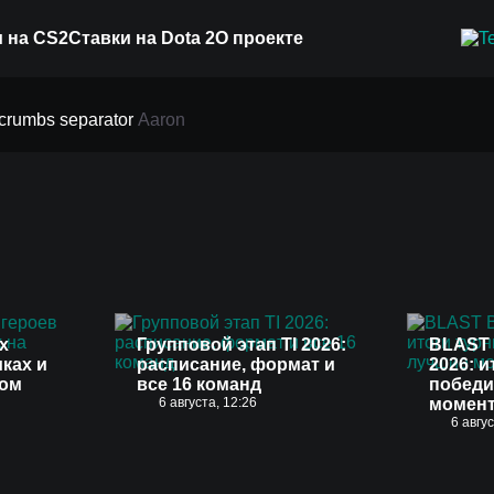
 на CS2
Ставки на Dota 2
О проекте
Aaron
х
Групповой этап TI 2026:
BLAST 
иках и
расписание, формат и
2026: и
вом
все 16 команд
победи
6 августа, 12:26
момен
6 авгу