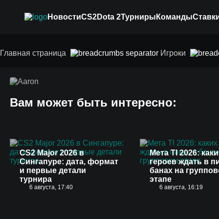
Новости
CS2
Dota 2
Турниры
Команды
Ставки
Aaron
Главная страница
Игроки
Вам может быть интересно:
CS2 Major 2026 в
Мета TI 2026: каки
Сингапуре: дата, формат
героев ждать в п
и первые детали
банах на группо
турнира
этапе
6 августа, 17:40
6 августа, 16:19