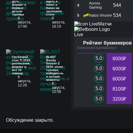
дата,
ждать в
Aurora
544
формат и
пиках и
4
Gaming
первые
банах на
детали
групповом
турнира
этапе
534
5
Natus Vincere
6
6
августа,
августа,
Матчи
17:40
16:19
Live
Рейтинг букмекеров
Компания
Оценка
Бонус
Групповой
BLAST
5.0
6000₽
этап TI 2026:
Bounty
расписание,
Season 2
формат и
2026: итоги
5.0
6000₽
все 16
турнира,
команд
победитель
6
и лучшие
5.0
6000₽
моменты
августа,
6
12:26
августа,
5.0
8100₽
10:58
5.0
3200₽
Обсуждение закрыто.