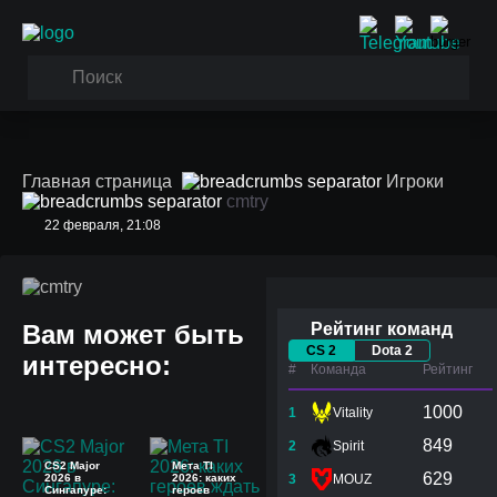
Главная страница
Игроки
cmtry
22 февраля, 21:08
cmtry
Вам может быть
Рейтинг команд
CS 2
Dota 2
интересно:
#
Команда
Рейтинг
1000
1
Vitality
849
2
Spirit
CS2 Major
Мета TI
629
2026 в
2026: каких
3
MOUZ
Сингапуре:
героев