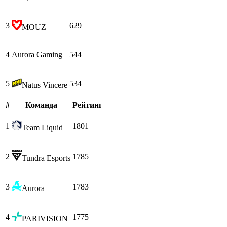
3
629
MOUZ
4
Aurora Gaming
544
5
534
Natus Vincere
#
Команда
Рейтинг
1
1801
Team Liquid
2
1785
Tundra Esports
3
1783
Aurora
4
1775
PARIVISION