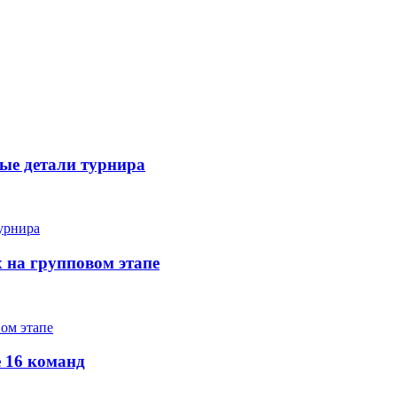
вые детали турнира
х на групповом этапе
е 16 команд