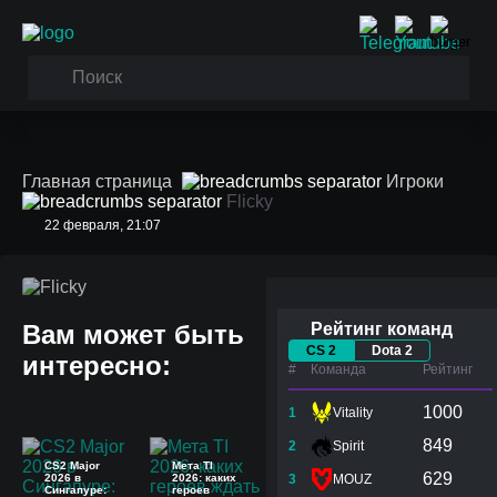
Главная страница
Игроки
Flicky
22 февраля, 21:07
Flicky
Вам может быть
Рейтинг команд
CS 2
Dota 2
интересно:
#
Команда
Рейтинг
1000
1
Vitality
849
2
Spirit
CS2 Major
Мета TI
629
2026 в
2026: каких
3
MOUZ
Сингапуре:
героев