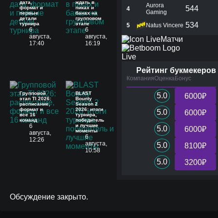
дата,
ждать в
Aurora
544
формат и
пиках и
4
Gaming
первые
банах на
детали
групповом
турнира
этапе
534
5
Natus Vincere
6
6
августа,
августа,
Матчи
17:40
16:19
Live
Рейтинг букмекеров
Компания
Оценка
Бонус
Групповой
BLAST
5.0
6000₽
этап TI 2026:
Bounty
расписание,
Season 2
формат и
2026: итоги
5.0
6000₽
все 16
турнира,
команд
победитель
6
и лучшие
5.0
6000₽
моменты
августа,
6
12:26
августа,
5.0
8100₽
10:58
5.0
3200₽
Обсуждение закрыто.