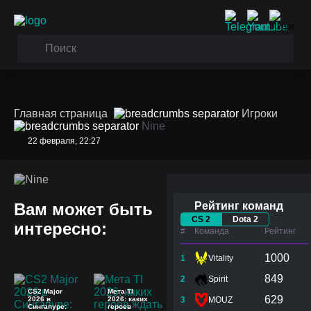
Главная страница
Игроки
Nine
22 февраля, 22:27
Nine
Вам может быть
Рейтинг команд
CS 2
Dota 2
интересно:
#
Команда
Рейтинг
1000
1
Vitality
849
2
Spirit
CS2 Major
Мета TI
629
2026 в
2026: каких
3
MOUZ
Сингапуре:
героев