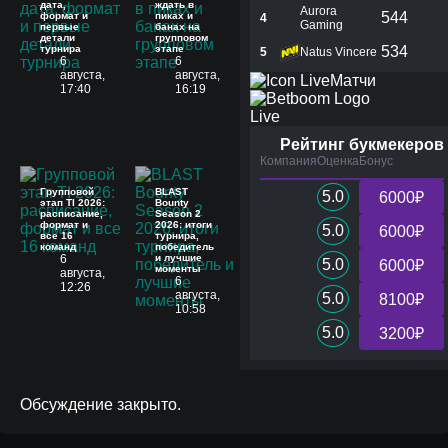
дата,
ждать в
Aurora
544
формат и
пиках и
4
Gaming
первые
банах на
детали
групповом
турнира
этапе
534
5
Natus Vincere
6
6
августа,
августа,
Матчи
17:40
16:19
Live
Рейтинг букмекеров
Компания
Оценка
Бонус
Групповой
BLAST
5.0
6000₽
этап TI 2026:
Bounty
расписание,
Season 2
формат и
2026: итоги
5.0
6000₽
все 16
турнира,
команд
победитель
6
и лучшие
5.0
6000₽
моменты
августа,
6
12:26
августа,
5.0
8100₽
10:58
5.0
3200₽
Обсуждение закрыто.