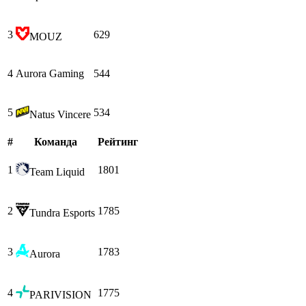
3
629
MOUZ
4
Aurora Gaming
544
5
534
Natus Vincere
#
Команда
Рейтинг
1
1801
Team Liquid
2
1785
Tundra Esports
3
1783
Aurora
4
1775
PARIVISION