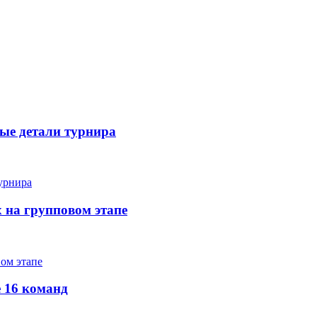
вые детали турнира
х на групповом этапе
е 16 команд