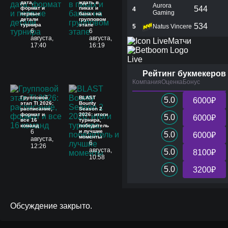
дата,
ждать в
Aurora
544
формат и
пиках и
4
Gaming
первые
банах на
детали
групповом
турнира
этапе
534
5
Natus Vincere
6
6
августа,
августа,
Матчи
17:40
16:19
Live
Рейтинг букмекеров
Компания
Оценка
Бонус
Групповой
BLAST
5.0
6000₽
этап TI 2026:
Bounty
расписание,
Season 2
формат и
2026: итоги
5.0
6000₽
все 16
турнира,
команд
победитель
6
и лучшие
5.0
6000₽
моменты
августа,
6
12:26
августа,
5.0
8100₽
10:58
5.0
3200₽
Обсуждение закрыто.