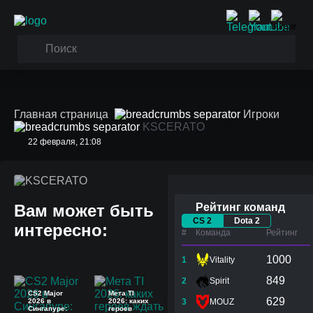
Главная страница
Игроки
KSCERATO
22 февраля, 21:08
KSCERATO
Вам может быть
Рейтинг команд
CS 2
Dota 2
интересно:
#
Команда
Рейтинг
1000
1
Vitality
849
2
Spirit
CS2 Major
Мета TI
629
2026 в
2026: каких
3
MOUZ
Сингапуре:
героев