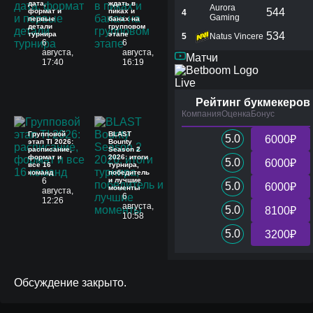
дата,
ждать в
Aurora
544
формат и
пиках и
4
Gaming
первые
банах на
детали
групповом
турнира
этапе
534
5
Natus Vincere
6
6
августа,
августа,
Матчи
17:40
16:19
Live
Рейтинг букмекеров
Компания
Оценка
Бонус
Групповой
BLAST
5.0
6000₽
этап TI 2026:
Bounty
расписание,
Season 2
формат и
2026: итоги
5.0
6000₽
все 16
турнира,
команд
победитель
6
и лучшие
5.0
6000₽
моменты
августа,
6
12:26
августа,
5.0
8100₽
10:58
5.0
3200₽
Обсуждение закрыто.