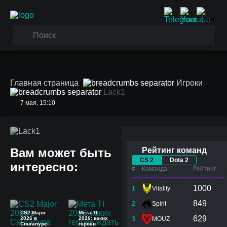
Главная страница
Игроки
Lack1
7 мая, 15:10
Lack1
Вам может быть
Рейтинг команд
CS 2
Dota 2
интересно:
#
Команда
Рейтинг
1000
1
Vitality
849
2
Spirit
CS2 Major
Мета TI
629
2026 в
2026: каких
3
MOUZ
Сингапуре:
героев