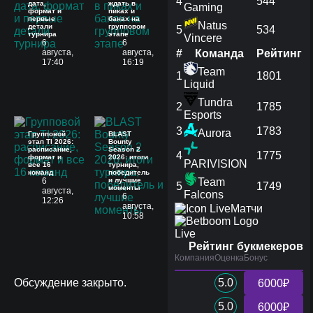
4
544
дата,
ждать в
Gaming
формат и
пиках и
первые
банах на
Natus
детали
групповом
5
534
турнира
этапе
Vincere
6
6
августа,
августа,
#
Команда
Рейтинг
17:40
16:19
Team
1
1801
Liquid
Tundra
2
1785
Esports
3
1783
Aurora
Групповой
BLAST
этап TI 2026:
Bounty
расписание,
Season 2
4
1775
формат и
2026: итоги
PARIVISION
все 16
турнира,
команд
победитель
6
и лучшие
Team
5
1749
моменты
августа,
Falcons
6
12:26
августа,
Матчи
10:58
Live
Рейтинг букмекеров
Компания
Оценка
Бонус
Обсуждение закрыто.
5.0
6000₽
5.0
6000₽