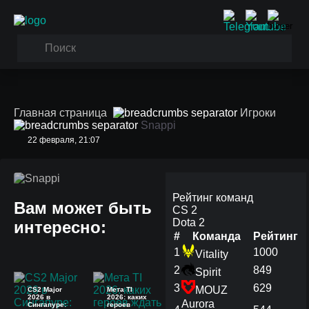
Главная страница
Игроки
Snappi
22 февраля, 21:07
Snappi
Рейтинг команд
Вам может быть
CS 2
Dota 2
интересно:
#
Команда
Рейтинг
1
1000
Vitality
2
849
Spirit
3
629
MOUZ
CS2 Major
Мета TI
2026 в
2026: каких
Aurora
Сингапуре:
героев