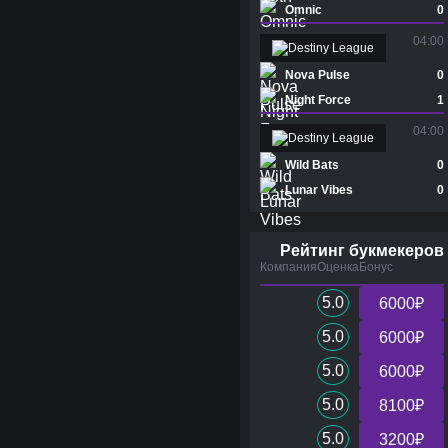
Omnic
0
04:00
Destiny League
Nova Pulse
0
Night Force
1
04:00
Destiny League
Wild Bats
0
Lunar Vibes
0
Рейтинг букмекеров
Компания
Оценка
Бонус
5.0
6000₽
5.0
6000₽
5.0
6000₽
5.0
8100₽
5.0
3200₽