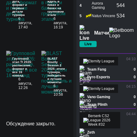
дата,
ждать в
Aurora
544
формат и
пиках и
4
Gaming
первые
банах на
детали
групповом
турнира
этапе
534
5
Natus Vincere
6
6
августа,
августа,
17:40
16:19
Матчи
Live
Групповой
BLAST
04:10
Eternity League
этап TI 2026:
Bounty
расписание,
Season 2
формат и
2026: итоги
Team Fang
0
все 16
турнира,
команд
победитель
Pyro Esports
0
6
и лучшие
моменты
августа,
6
04:15
12:26
Eternity League
августа,
10:58
Vano Gaming
0
Team Plinth
0
04:44
Berserk CS2
League 2026
Обсуждение закрыто.
Week #32
Zeth
0