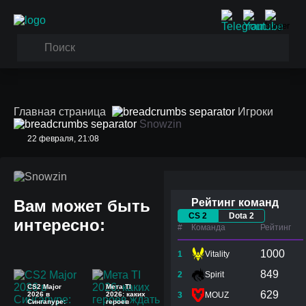
Главная страница
Игроки
Snowzin
22 февраля, 21:08
Snowzin
Вам может быть
Рейтинг команд
CS 2
Dota 2
интересно:
#
Команда
Рейтинг
1000
1
Vitality
849
2
Spirit
CS2 Major
Мета TI
629
2026 в
2026: каких
3
MOUZ
Сингапуре:
героев