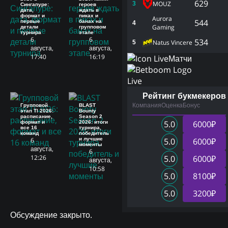
629
MOUZ
3
Сингапуре:
героев
дата,
ждать в
формат и
пиках и
Aurora
544
первые
банах на
4
Gaming
детали
групповом
турнира
этапе
6
6
534
Natus Vincere
5
августа,
августа,
17:40
16:19
Матчи
Live
Рейтинг букмекеров
Компания
Оценка
Бонус
Групповой
BLAST
этап TI 2026:
Bounty
расписание,
Season 2
5.0
6000₽
формат и
2026: итоги
все 16
турнира,
команд
победитель
6
и лучшие
5.0
6000₽
моменты
августа,
6
12:26
5.0
6000₽
августа,
10:58
5.0
8100₽
5.0
3200₽
Обсуждение закрыто.