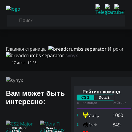
Главная страница
Игроки
synyx
17 июня, 12:23
synyx
Вам может быть
Рейтинг команд
CS 2
Dota 2
интересно:
#
Команда
Рейтинг
1000
Vitality
1
849
Spirit
2
CS2 Major
Мета TI
2026 в
2026: каких