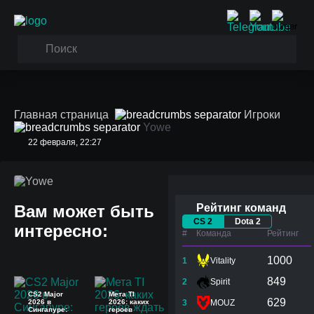
Главная страница
Игроки
Yowe
22 февраля, 22:27
Yowe
Вам может быть
Рейтинг команд
CS 2
Dota 2
интересно:
#
Команда
Рейтинг
1000
1
Vitality
849
2
Spirit
CS2 Major
Мета TI
629
2026 в
2026: каких
3
MOUZ
Сингапуре:
героев