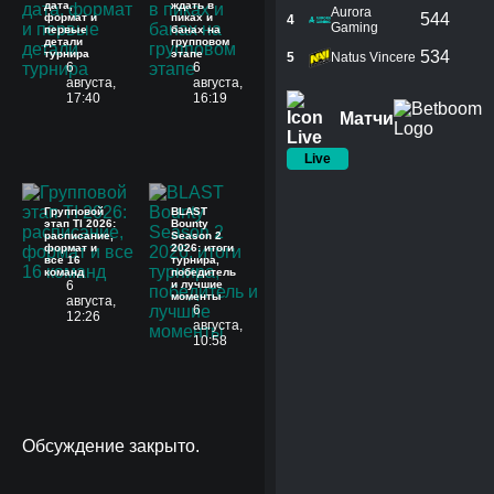
дата,
ждать в
Aurora
544
формат и
пиках и
4
Gaming
первые
банах на
детали
групповом
турнира
этапе
534
5
Natus Vincere
6
6
августа,
августа,
17:40
16:19
Матчи
Live
Групповой
BLAST
этап TI 2026:
Bounty
расписание,
Season 2
формат и
2026: итоги
все 16
турнира,
команд
победитель
6
и лучшие
моменты
августа,
6
12:26
августа,
10:58
Обсуждение закрыто.